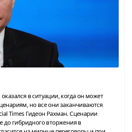
ценариям, но все они заканчиваются
cial Times Гидеон Рахман. Сценарии
е до гибридного вторжения в
гласится на мирные переговоры и при