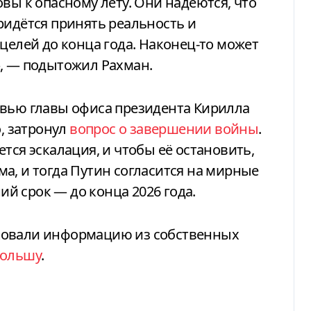
вы к опасному лету. Они надеются, что
ридётся принять реальность и
целей до конца года. Наконец-то может
», — подытожил Рахман.
рвью главы офиса президента Кирилла
о, затронул
вопрос о завершении войны
.
тся эскалация, и чтобы её остановить,
а, и тогда Путин согласится на мирные
й срок — до конца 2026 года.
ковали информацию из собственных
Польшу
.