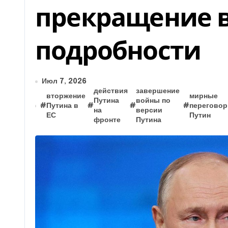
прекращение 
подробности
Июл 7, 2026
действия
завершение
вторжение
мирные
Путина
войны по
#
Путина в
#
#
#
перегово
на
версии
ЕС
Путин
фронте
Путина