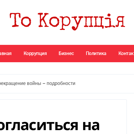
авная
Коррупция
Бизнес
Политика
Конта
прекращение войны — подробности
огласиться на