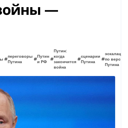
войны —
Путин:
эскалация
переговоры
Путин
когда
сценарии
ры
#
#
#
#
#
по версии
Путина
и РФ
закончится
Путина
Путина
война