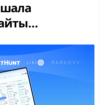
ешала
сайты…