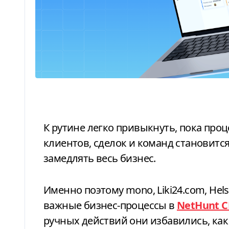
К рутине легко привыкнуть, пока процессы кажутся управляемыми. Но когда
клиентов, сделок и команд становитс
замедлять весь бизнес.
Именно поэтому mono, Liki24.com, Hel
важные бизнес-процессы в
NetHunt 
ручных действий они избавились, ка