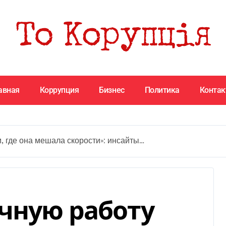
авная
Коррупция
Бизнес
Политика
Конта
, где она мешала скорости»: инсайты…
чную работу