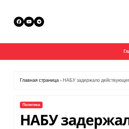
Перейти
к
содержанию
Гл
Главная страница
»
НАБУ задержало действующего
Политика
НАБУ задержа