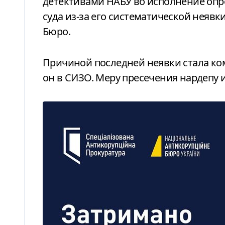
детективами НАБУ во исполнение оп
суда из-за его систематической неявк
Бюро.
Причиной последней неявки стала ко
он в СИЗО. Меру пресечения нардепу и