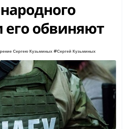
 народного
м его обвиняют
рение Сергею Кузьминых
#
Сергей Кузьминых