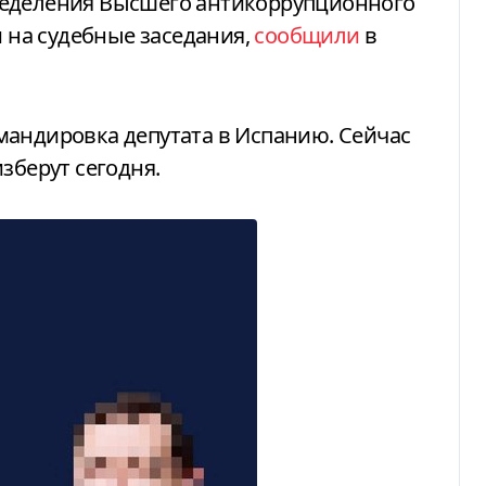
ределения Высшего антикоррупционного
и на судебные заседания,
сообщили
в
мандировка депутата в Испанию. Сейчас
зберут сегодня.