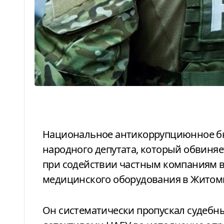
Национальное антикоррупциюнное бюро задержало действующего
народного депутата, который обвиня
при содействии частным компаниям в 
медицинского оборудования в Житоми
Он систематически пропускал судебные заседания и был задержан