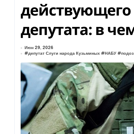
действующего
депутата: в че
Июн 29, 2026
#
депутат Слуги народа Кузьминых
#
НАБУ
#
подоз