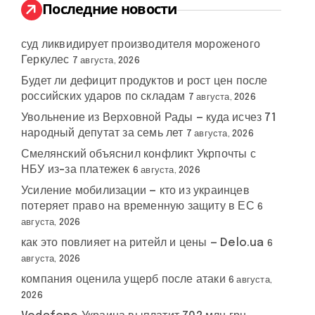
:
Последние новости
суд ликвидирует производителя мороженого
Геркулес
7 августа, 2026
Будет ли дефицит продуктов и рост цен после
российских ударов по складам
7 августа, 2026
Увольнение из Верховной Рады — куда исчез 71
народный депутат за семь лет
7 августа, 2026
Смелянский объяснил конфликт Укрпочты с
НБУ из-за платежек
6 августа, 2026
Усиление мобилизации — кто из украинцев
потеряет право на временную защиту в ЕС
6
августа, 2026
как это повлияет на ритейл и цены — Delo.ua
6
августа, 2026
компания оценила ущерб после атаки
6 августа,
2026