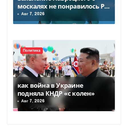
москалях не понравилось РФ
— видео
Авг 7, 2026
Политика
как война в Украине
подняла КНДР «с колен»
Авг 7, 2026