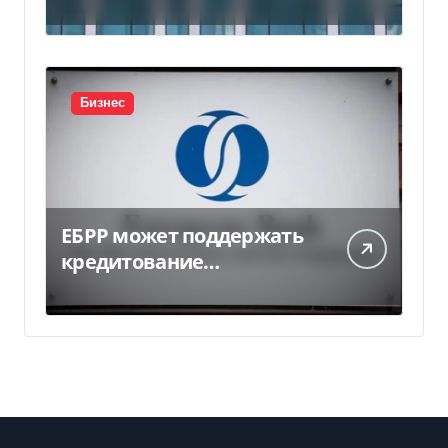
в Индии за $20,5
миллиарда
Бизнес
ЕБРР может поддержать
кредитование
украинского бизнеса на
300 млн евро — Delo.ua