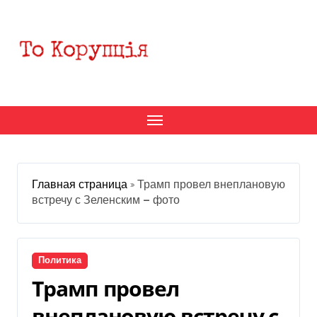
Перейти
к
содержанию
Главная страница
»
Трамп провел внеплановую
встречу с Зеленским — фото
Политика
Трамп провел
внеплановую встречу с