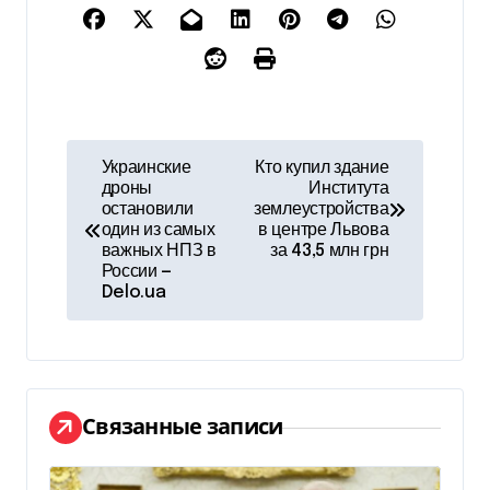
Н
Украинские
Кто купил здание
дроны
Института
а
остановили
землеустройства
один из самых
в центре Львова
в
важных НПЗ в
за 43,5 млн грн
России —
и
Delo.ua
г
а
ц
Связанные записи
и