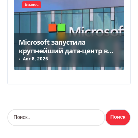
Бизнес
Microsoft запустила
крупнейший дата-центр в
Индии за $20,5 миллиарда
Авг 8, 2026
Н
а
й
т