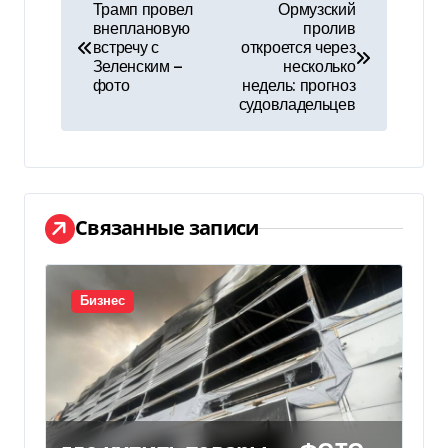
Н
Трамп провел
Ормузский
внеплановую
пролив
а
встречу с
откроется через
Зеленским —
несколько
в
фото
недель: прогноз
судовладельцев
и
г
а
Связанные записи
ц
и
Бизнес
я
п
о