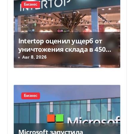
и
Бизнес
с
я
м
Intertop оценил ущерб от
уничтожения склада в 450
млн грн
Авг 8, 2026
Бизнес
Microsoft запустила