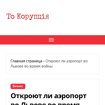
Перейти
к
содержанию
Главная страница
»
Откроют ли аэропорт во
Львове во время войны
Бизнес
Откроют ли аэропорт
во Львове во время