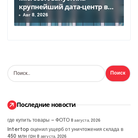
крупнейший дата-центр в
Индии за $20,5 миллиарда
Авг 8, 2026
Н
а
й
т
и
:
Последние новости
где купить товары — ФОТО
8 августа, 2026
Intertop оценил ущерб от уничтожения склада в
450 млн грн
8 августа, 2026