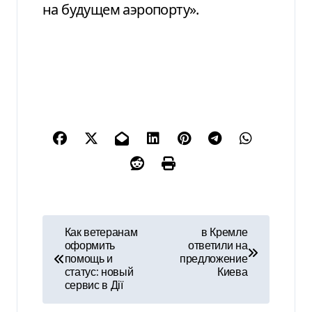
на будущем аэропорту».
Н
Как ветеранам
в Кремле
оформить
ответили на
а
помощь и
предложение
статус: новый
Киева
в
сервис в Дії