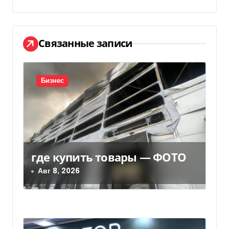
и
г
а
Связанные записи
ц
и
Бизнес
я
п
о
где купить товары — ФОТО
з
Авг 8, 2026
а
п