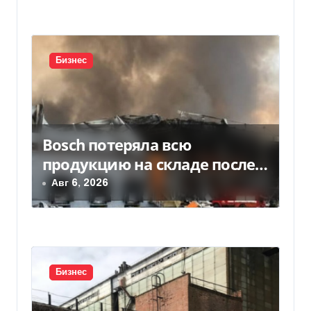
с
я
Бизнес
м
Bosch потеряла всю
продукцию на складе после
российской атаки
Авг 6, 2026
Бизнес