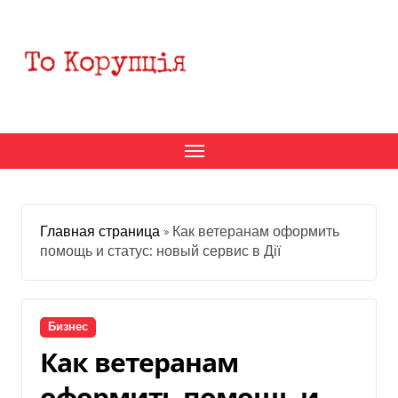
Перейти
к
содержанию
Главная страница
»
Как ветеранам оформить
помощь и статус: новый сервис в Дії
Бизнес
Как ветеранам
оформить помощь и