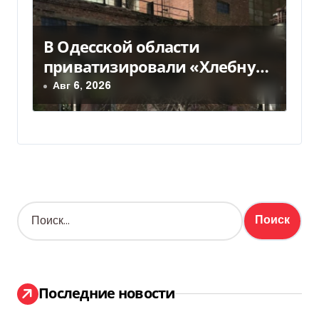
В Одесской области
приватизировали «Хлебную
базу №77» за 5,7 млн грн
Авг 6, 2026
Н
а
й
т
и
:
Последние новости