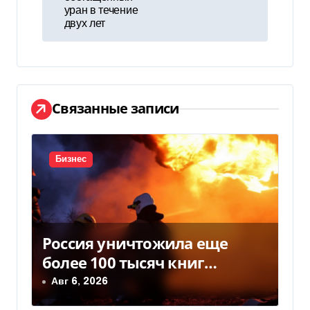
г
уран в течение
двух лет
а
ц
и
Связанные записи
я
п
Бизнес
о
з
а
Россия уничтожила еще
более 100 тысяч книг
п
BookChef: что произошло
Авг 6, 2026
и