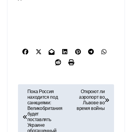
Н
Пока Россия
Откроют ли
находится под
аэропорт во
а
санкциями:
Львове во
Великобритания
время войны
в
будет
поставлять
и
Украине
обогащенный