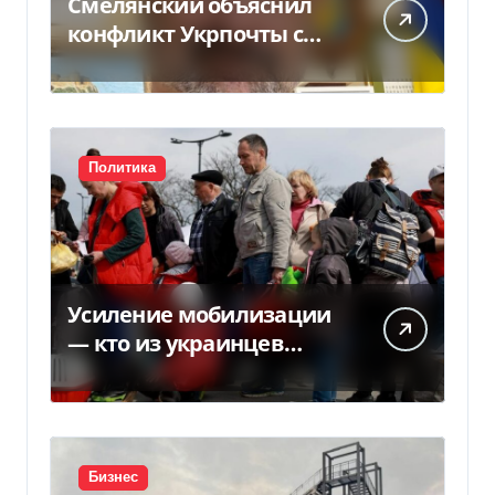
Смелянский объяснил
конфликт Укрпочты с
НБУ из-за платежек
Политика
Усиление мобилизации
— кто из украинцев
потеряет право на
временную защиту в ЕС
Бизнес