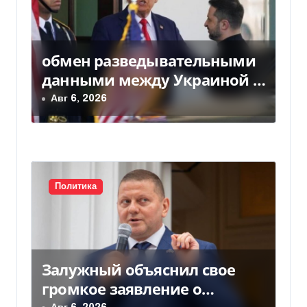
я
м
обмен разведывательными
данными между Украиной и
США значительно вырос, —
Авг 6, 2026
Politico
Политика
Залужный объяснил свое
громкое заявление о