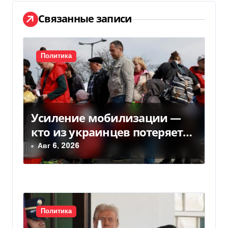
ц
Связанные записи
и
я
Политика
п
о
Усиление мобилизации —
з
кто из украинцев потеряет
а
право на временную защиту
Авг 6, 2026
в ЕС
п
и
с
Политика