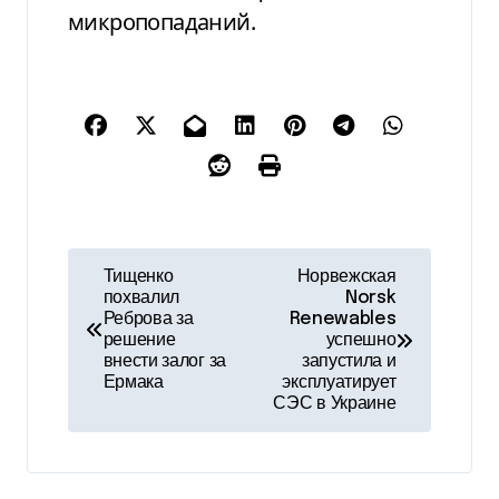
микропопаданий.
Н
Тищенко
Норвежская
похвалил
Norsk
а
Реброва за
Renewables
решение
успешно
в
внести залог за
запустила и
Ермака
эксплуатирует
и
СЭС в Украине
г
а