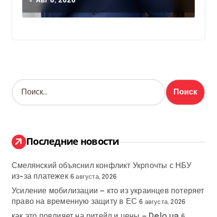
вступлении Украины в НАТО
Авг 6, 2026
Н
а
й
т
и
:
Последние новости
Смелянский объяснил конфликт Укрпочты с НБУ
из-за платежек
6 августа, 2026
Усиление мобилизации — кто из украинцев потеряет
право на временную защиту в ЕС
6 августа, 2026
как это повлияет на ритейл и цены — Delo.ua
6