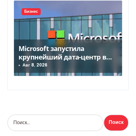
Бизнес
Microsoft запустила
крупнейший дата-центр в
Индии за $20,5 миллиарда
Авг 8, 2026
Н
а
й