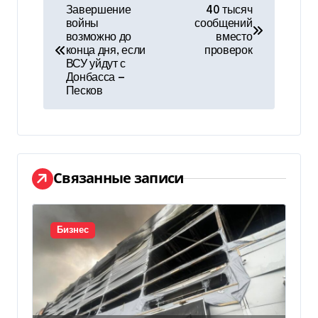
Н
Завершение
40 тысяч
войны
сообщений
а
возможно до
вместо
конца дня, если
проверок
в
ВСУ уйдут с
Донбасса —
и
Песков
г
а
ц
Связанные записи
и
я
Бизнес
п
о