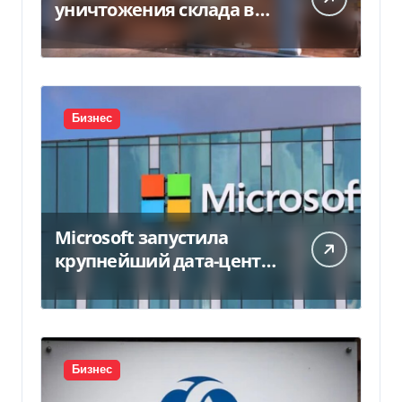
уничтожения склада в
450 млн грн
Бизнес
Microsoft запустила
крупнейший дата-центр
в Индии за $20,5
миллиарда
Бизнес