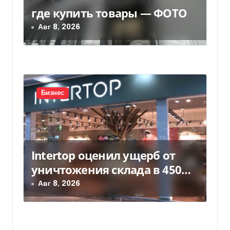
з
где купить товары — ФОТО
а
Авг 8, 2026
п
и
с
Бизнес
я
м
Intertop оценил ущерб от
уничтожения склада в 450
млн грн
Авг 8, 2026