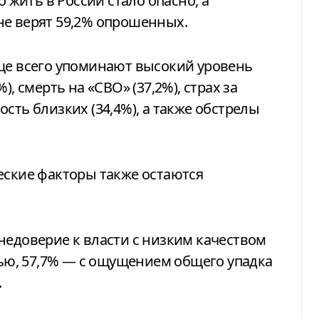
о жить в России стало опасно, а
не верят 59,2% опрошенных.
аще всего упоминают высокий уровень
, смерть на «СВО» (37,2%), страх за
сть близких (34,4%), а также обстрелы
еские факторы также остаются
недоверие к власти с низким качеством
ю, 57,7% — с ощущением общего упадка
.