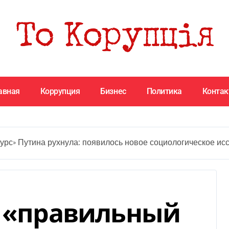
авная
Коррупция
Бизнес
Политика
Конта
урс» Путина рухнула: появилось новое социологическое и
в «правильный