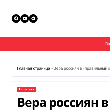
Перейти
к
содержанию
Гл
Главная страница
»
Вера россиян в «правильный к
Политика
Вера россиян 