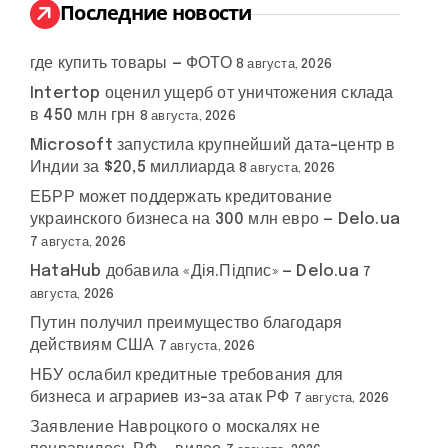
:
Последние новости
где купить товары — ФОТО
8 августа, 2026
Intertop оценил ущерб от уничтожения склада
в 450 млн грн
8 августа, 2026
Microsoft запустила крупнейший дата-центр в
Индии за $20,5 миллиарда
8 августа, 2026
ЕБРР может поддержать кредитование
украинского бизнеса на 300 млн евро — Delo.ua
7 августа, 2026
HataHub добавила «Дія.Підпис» — Delo.ua
7
августа, 2026
Путин получил преимущество благодаря
действиям США
7 августа, 2026
НБУ ослабил кредитные требования для
бизнеса и аграриев из-за атак РФ
7 августа, 2026
Заявление Навроцкого о москалях не