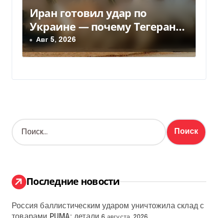
Иран готовил удар по
Украине — почему Тегеран
передумал
Авг 5, 2026
Н
а
й
т
и
:
Последние новости
Россия баллистическим ударом уничтожила склад с
товарами PUMA: детали
6 августа, 2026