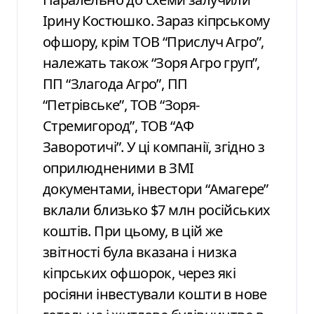
Ірину Костюшко. Зараз кіпрському
офшору, крім ТОВ “Прислуч Агро”,
належать також “Зоря Агро груп”,
ПП “Злагода Агро”, ПП
“Петрівське”, ТОВ “Зоря-
Стремигород”, ТОВ “АФ
Заворотичі”. У ці компанії, згідно з
оприлюдненими в ЗМІ
документами, інвестори “Амагере”
вклали близько $7 млн російських
коштів. При цьому, в цій же
звітності була вказана і низка
кіпрських офшорок, через які
росіяни інвестували кошти в нове