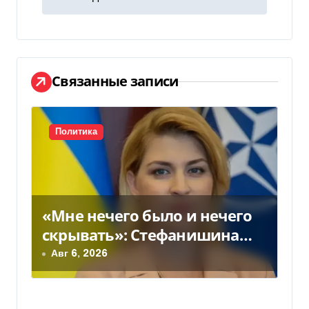
г
а
ц
Связанные записи
и
я
Политика
п
о
з
«Мне нечего было и нечего
скрывать»: Стефанишина
а
прокомментировала новое
Авг 6, 2026
п
подозрение
и