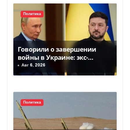
с
Политика
я
м
Говорили о завершении
войны в Украине: экс-
чиновники ЕС и РФ провели
Авг 6, 2026
тайные переговоры, — СМИ
Политика