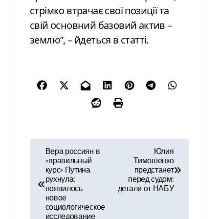
стрімко втрачає свої позиції та
свій основний базовий актив –
землю”, – йдеться в статті.
Н
Вера россиян в
Юлия
«правильный
Тимошенко
а
курс» Путина
предстанет
рухнула:
перед судом:
в
появилось
детали от НАБУ
новое
и
социологическое
исследование