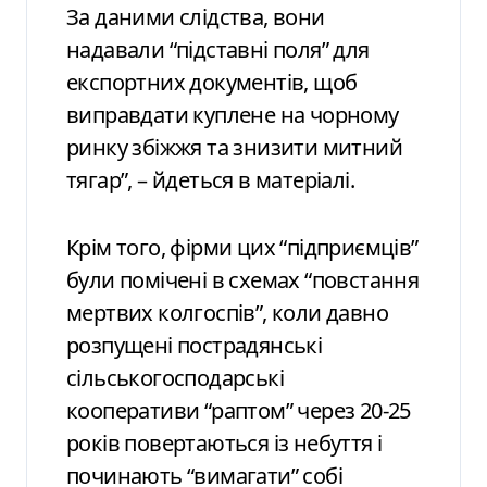
За даними слідства, вони
надавали “підставні поля” для
експортних документів, щоб
виправдати куплене на чорному
ринку збіжжя та знизити митний
тягар”, – йдеться в матеріалі.
Крім того, фірми цих “підприємців”
були помічені в схемах “повстання
мертвих колгоспів”, коли давно
розпущені пострадянські
сільськогосподарські
кооперативи “раптом” через 20-25
років повертаються із небуття і
починають “вимагати” собі