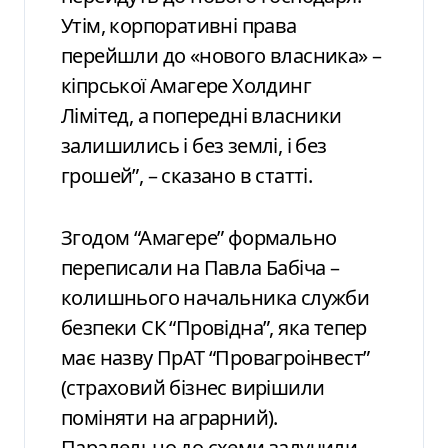
Утім, корпоративні права
перейшли до «нового власника» –
кіпрської Амагере Холдинг
Лімітед, а попередні власники
залишились і без землі, і без
грошей”, – сказано в статті.
Згодом “Амагере” формально
переписали на Павла Бабіча –
колишнього начальника служби
безпеки СК “Провідна”, яка тепер
має назву ПрАТ “Провагроінвест”
(страховий бізнес вирішили
поміняти на аграрний).
Паралельно до схеми залучили