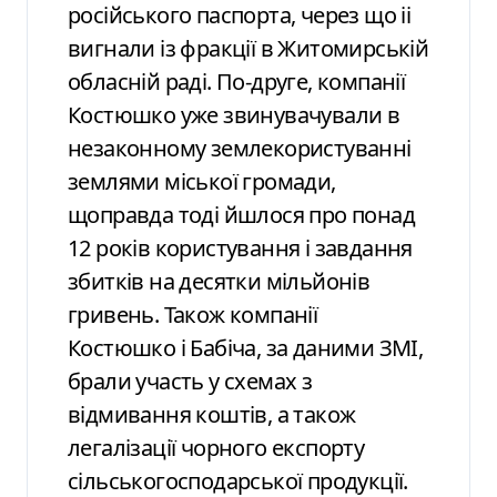
російського паспорта, через що іі
вигнали із фракції в Житомирській
обласній раді. По-друге, компанії
Костюшко уже звинувачували в
незаконному землекористуванні
землями міської громади,
щоправда тоді йшлося про понад
12 років користування і завдання
збитків на десятки мільйонів
гривень. Також компанії
Костюшко і Бабіча, за даними ЗМІ,
брали участь у схемах з
відмивання коштів, а також
легалізації чорного експорту
сільськогосподарської продукції.