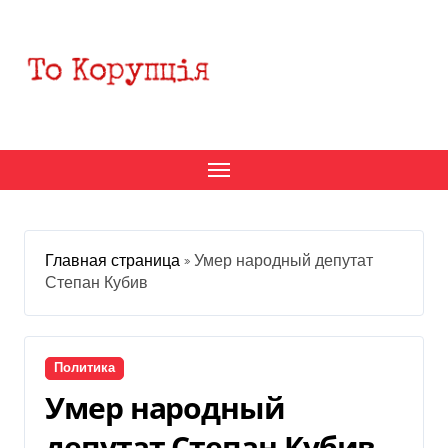
Перейти
к
содержанию
Главная страница
»
Умер народный депутат
Степан Кубив
Политика
Умер народный
депутат Степан Кубив