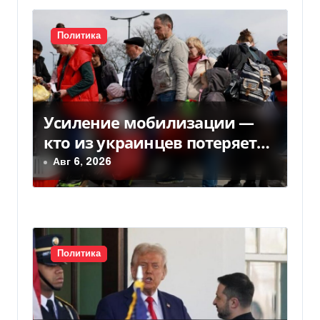
и
я
Политика
п
о
Усиление мобилизации —
з
кто из украинцев потеряет
а
право на временную защиту
Авг 6, 2026
в ЕС
п
и
с
Политика
я
м