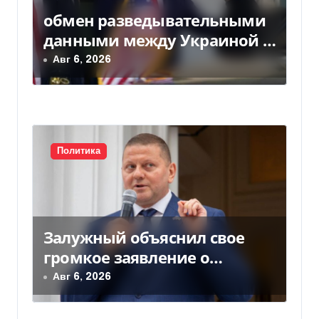
обмен разведывательными
данными между Украиной и
США значительно вырос, —
Авг 6, 2026
Politico
Политика
Залужный объяснил свое
громкое заявление о
вступлении Украины в НАТО
Авг 6, 2026