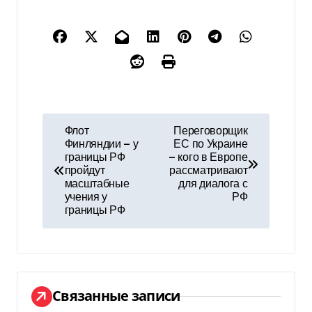
Н
Флот
Переговорщик
Финляндии — у
ЕС по Украине
а
границы РФ
— кого в Европе
пройдут
рассматривают
в
масштабные
для диалога с
учения у
РФ
и
границы РФ
г
а
ц
Связанные записи