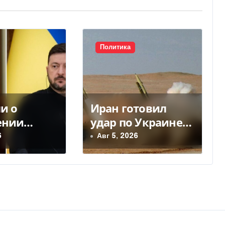
Политика
и о
Иран готовил
ении
удар по Украине
 Украине:
— почему Тегеран
6
Авг 5, 2026
овники ЕС
передумал
овели
оры, —