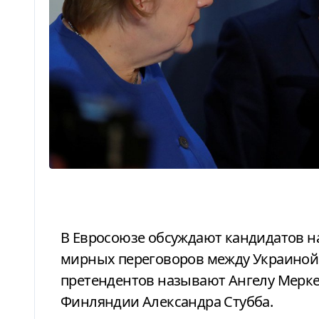
В Евросоюзе обсуждают кандидатов на роль специального посланника для
мирных переговоров между Украиной
претендентов называют Ангелу Мерке
Финляндии Александра Стубба.