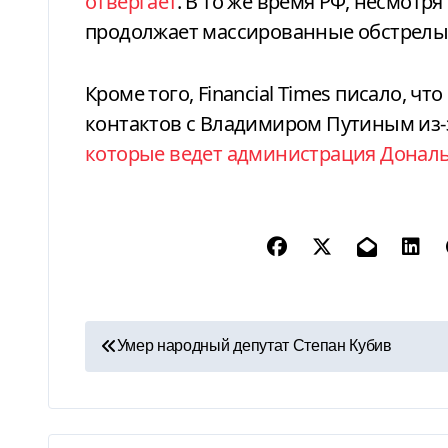
отвергает
. В то же время РФ, несмотря
продолжает массированные обстрелы 
Кроме того, Financial Times писало, ч
контактов с Владимиром Путиным из-
которые ведет администрация Донал
Н
Умер народный депутат Степан Кубив
а
в