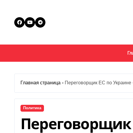
Перейти
к
содержанию
Гл
Главная страница
»
Переговорщик ЕС по Украине 
Политика
Переговорщик 