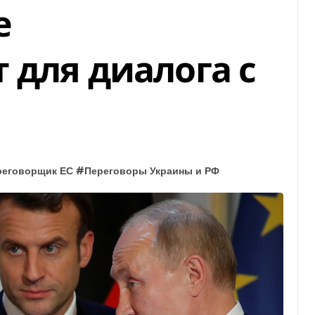
е
 для диалога с
реговорщик ЕС
#
Переговоры Украины и РФ