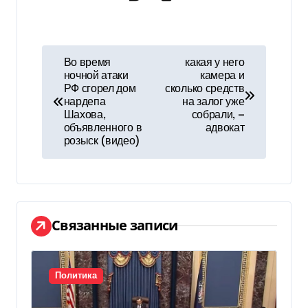
Н
Во время
какая у него
ночной атаки
камера и
а
РФ сгорел дом
сколько средств
нардепа
на залог уже
в
Шахова,
собрали, —
объявленного в
адвокат
и
розыск (видео)
г
а
ц
Связанные записи
и
я
Политика