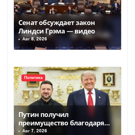
п
о
Сенат обсуждает закон
з
Линдси Грэма — видео
а
Авг 8, 2026
п
и
с
Политика
я
м
Путин получил
преимущество благодаря
действиям США
Авг 7, 2026