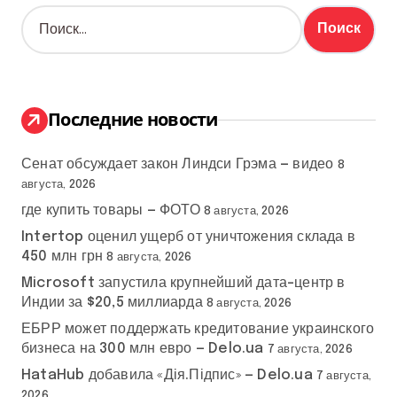
Н
а
й
т
и
:
Последние новости
Сенат обсуждает закон Линдси Грэма — видео
8
августа, 2026
где купить товары — ФОТО
8 августа, 2026
Intertop оценил ущерб от уничтожения склада в
450 млн грн
8 августа, 2026
Microsoft запустила крупнейший дата-центр в
Индии за $20,5 миллиарда
8 августа, 2026
ЕБРР может поддержать кредитование украинского
бизнеса на 300 млн евро — Delo.ua
7 августа, 2026
HataHub добавила «Дія.Підпис» — Delo.ua
7 августа,
2026