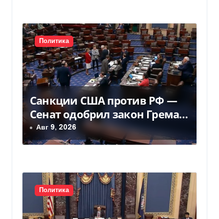
и
с
Политика
я
м
Санкции США против РФ —
Сенат одобрил закон Грема
— Фокус
Авг 9, 2026
Политика