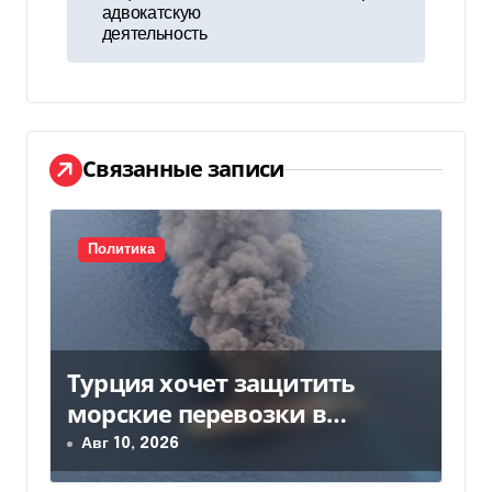
и
адвокатскую
деятельность
г
а
ц
Связанные записи
и
я
Политика
п
о
з
Турция хочет защитить
морские перевозки в
а
Черном море: предложение
Авг 10, 2026
п
отправили в Россию