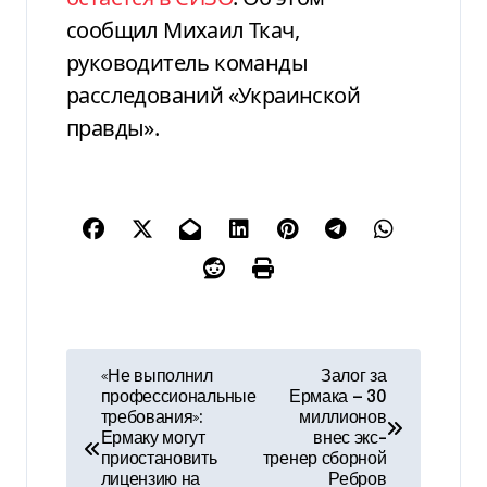
сообщил Михаил Ткач,
руководитель команды
расследований «Украинской
правды».
Н
«Не выполнил
Залог за
профессиональные
Ермака — 30
а
требования»:
миллионов
Ермаку могут
внес экс-
в
приостановить
тренер сборной
лицензию на
Ребров