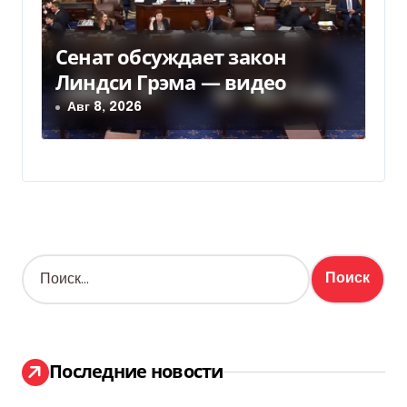
Сенат обсуждает закон
Линдси Грэма — видео
Авг 8, 2026
Н
а
й
т
и
:
Последние новости