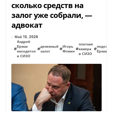
сколько средств на
залог уже собрали, —
адвокат
Май 15, 2026
Андрей
платная
Ермак
денежный
Игорь
подозре
#
#
#
#
камера
#
находится
залог
Фомин
Ермаку
в СИЗО
в СИЗО