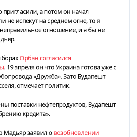
о пригласили, а потом он начал
и не испекут на среднем огне, то я
 неправильное отношение, и я бы не
адьяр.
выборах
Орбан согласился
ны
. 19 апреля он что Украина готова уже с
убопровода «Дружба». Зато Будапешт
селя, отмечает политик.
лены поставки нефтепродуктов, Будапешт
брению кредита».
ер Мадьяр заявил о
возобновлении