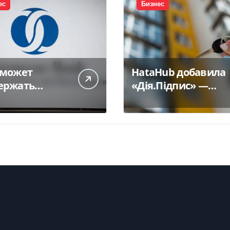
ес
Бизнес
 может
HataHub добавила
ержать
«Дія.Підпис» —
итование
Delo.ua
инского
са на 300 млн
— Delo.ua