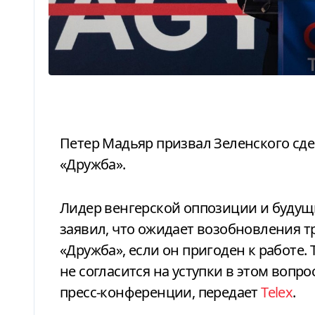
Петер Мадьяр призвал Зеленского сдержать обещание и открыть нефтепровод
«Дружба».
Лидер венгерской оппозиции и будущий премьер-министр Петер Мадьяр
заявил, что ожидает возобновления т
«Дружба», если он пригоден к работе.
не согласится на уступки в этом вопр
пресс-конференции, передает
Telex
.