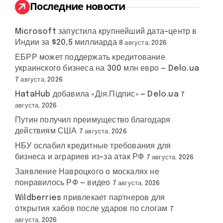
:
Последние новости
Microsoft запустила крупнейший дата-центр в
Индии за $20,5 миллиарда
8 августа, 2026
ЕБРР может поддержать кредитование
украинского бизнеса на 300 млн евро — Delo.ua
7 августа, 2026
HataHub добавила «Дія.Підпис» — Delo.ua
7
августа, 2026
Путин получил преимущество благодаря
действиям США
7 августа, 2026
НБУ ослабил кредитные требования для
бизнеса и аграриев из-за атак РФ
7 августа, 2026
Заявление Навроцкого о москалях не
понравилось РФ — видео
7 августа, 2026
Wildberries привлекает партнеров для
открытия хабов после ударов по слогам
7
августа, 2026