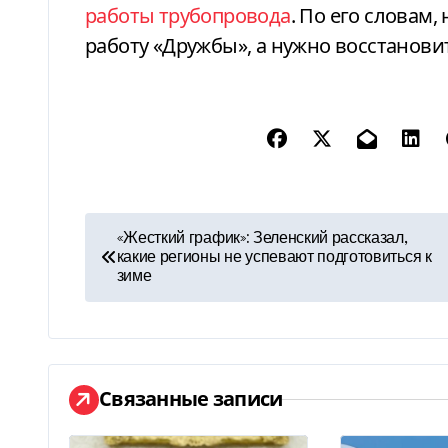
работы трубопровода
. По его словам
работу «Дружбы», а нужно восстанови
Н
«Жесткий график»: Зеленский рассказал,
какие регионы не успевают подготовиться к
а
зиме
в
и
г
Связанные записи
а