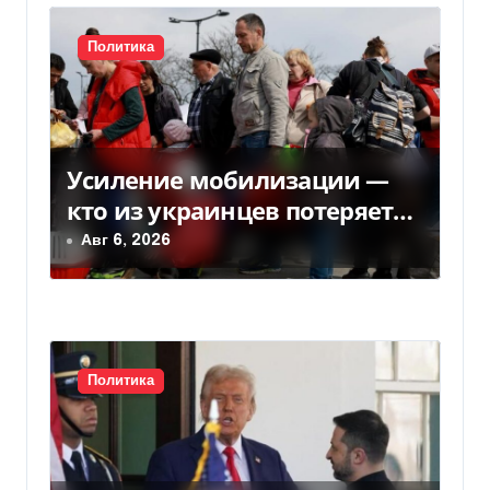
я
Политика
п
о
з
Усиление мобилизации —
кто из украинцев потеряет
а
право на временную защиту
Авг 6, 2026
п
в ЕС
и
с
Политика
я
м