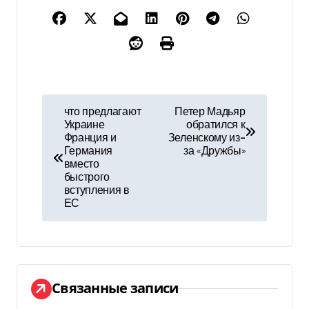
Н
что предлагают
Петер Мадьяр
Украине
обратился к
а
Франция и
Зеленскому из-
Германия
за «Дружбы»
в
вместо
быстрого
и
вступления в
ЕС
г
а
ц
Связанные записи
и