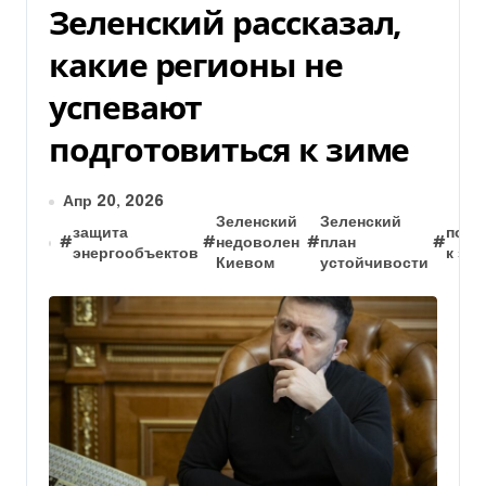
Зеленский рассказал,
какие регионы не
успевают
подготовиться к зиме
Апр 20, 2026
Зеленский
Зеленский
защита
подг
#
#
недоволен
#
план
#
энергообъектов
к зи
Киевом
устойчивости