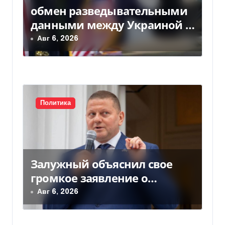
обмен разведывательными
данными между Украиной и
США значительно вырос, —
Авг 6, 2026
Politico
Политика
Залужный объяснил свое
громкое заявление о
вступлении Украины в НАТО
Авг 6, 2026