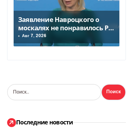
Заявление Навроцкого о
москалях не понравилось РФ
— видео
Авг 7, 2026
Н
а
й
т
и
:
Последние новости