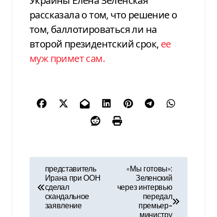
Украины Елена Зеленская
рассказала о том, что решение о
том, баллотироваться ли на
второй президентский срок,
ее
муж примет сам.
Н
представитель
«Мы готовы»:
Ирана при ООН
Зеленский
а
сделал
через интервью
скандальное
передал
в
заявление
премьер-
министру