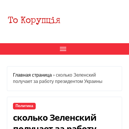
Перейти
к
содержанию
Главная страница
»
сколько Зеленский
получает за работу президентом Украины
Политика
сколько Зеленский
получает за работу