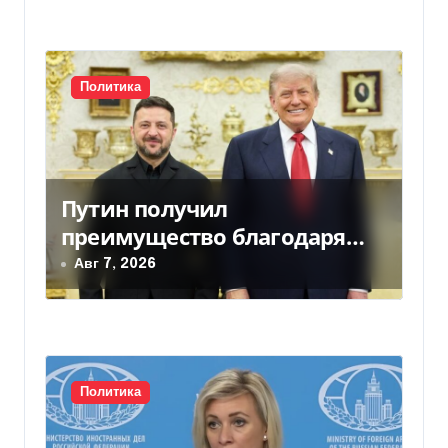
и
с
Политика
я
м
Путин получил
преимущество благодаря
действиям США
Авг 7, 2026
Политика