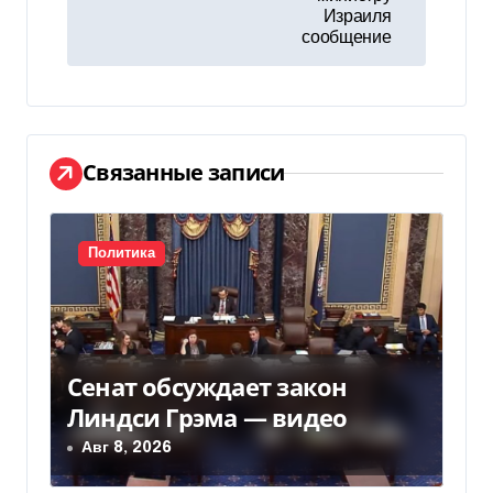
и
Израиля
сообщение
г
а
ц
Связанные записи
и
я
Политика
п
о
з
Сенат обсуждает закон
Линдси Грэма — видео
а
Авг 8, 2026
п