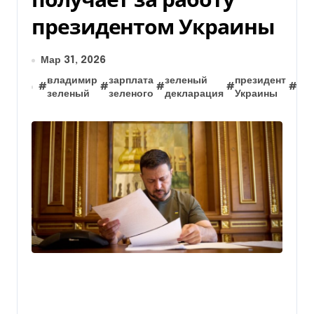
президентом Украины
Мар 31, 2026
ск
владимир
зарплата
зеленый
президент
#
#
#
#
#
по
зеленый
зеленого
декларация
Украины
зе