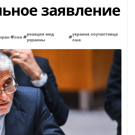
льное заявление
реакция мид
украина соучастница
иран
#
оон
#
#
украины
сша