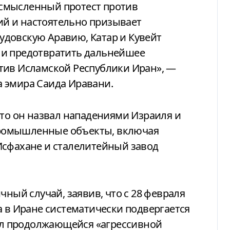
смысленный протест против
й и настоятельно призывает
довскую Аравию, Катар и Кувейт
 и предотвратить дальнейшее
тив Исламской Республики Иран», —
 эмира Саида Иравани.
что он назвал нападениями Израиля и
ромышленные объекты, включая
Исфахане и сталелитейный завод
чный случай, заявив, что с 28 февраля
а в Иране систематически подвергается
вал продолжающейся «агрессивной