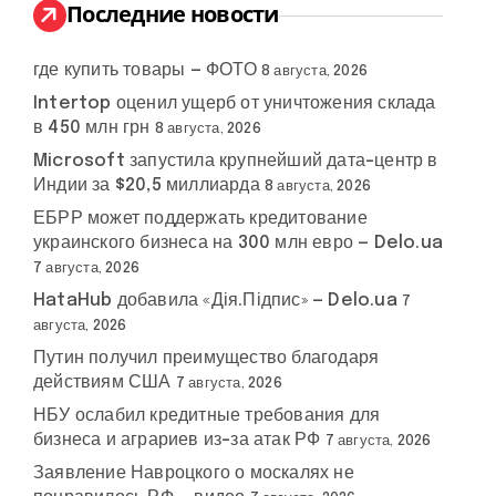
:
Последние новости
где купить товары — ФОТО
8 августа, 2026
Intertop оценил ущерб от уничтожения склада
в 450 млн грн
8 августа, 2026
Microsoft запустила крупнейший дата-центр в
Индии за $20,5 миллиарда
8 августа, 2026
ЕБРР может поддержать кредитование
украинского бизнеса на 300 млн евро — Delo.ua
7 августа, 2026
HataHub добавила «Дія.Підпис» — Delo.ua
7
августа, 2026
Путин получил преимущество благодаря
действиям США
7 августа, 2026
НБУ ослабил кредитные требования для
бизнеса и аграриев из-за атак РФ
7 августа, 2026
Заявление Навроцкого о москалях не