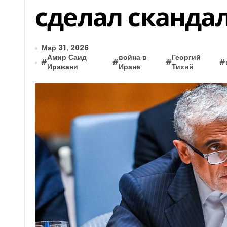
сделал сканда
Мар 31, 2026
Амир Саид
война в
Георгий
#
#
#
#
Иравани
Иране
Тихий