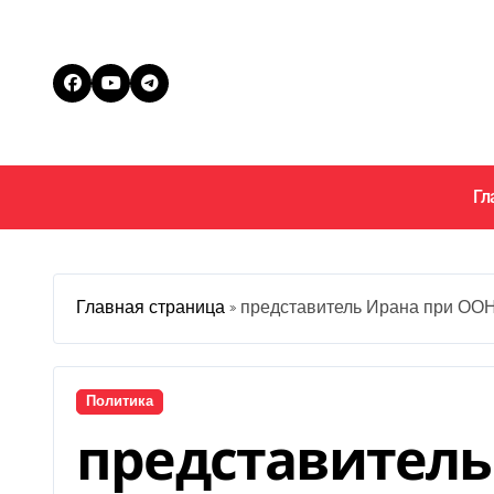
Перейти
к
содержанию
Гл
Главная страница
»
представитель Ирана при ООН
Политика
представитель