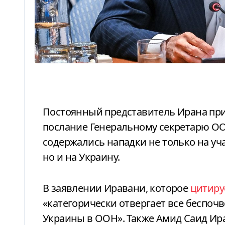
Постоянный представитель Ирана при ООН Амир Саид Иравани направил
послание Генеральному секретарю ООН
содержались нападки не только на уч
но и на Украину.
В заявлении Иравани, которое
цитиру
«категорически отвергает все беспо
Украины в ООН». Также Амид Саид Ира