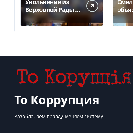
Увольнение из
Смел
Верховной Рады —
объя
куда исчез 71
конф
народный депутат
Укрпо
за семь лет
за п
То Коррупция
Разоблачаем правду, меняем систему