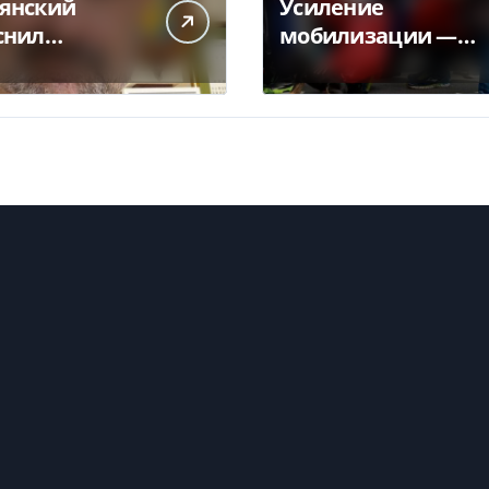
янский
Усиление
снил
мобилизации —
ликт
кто из украинцев
чты с НБУ из-
потеряет право на
латежек
временную
защиту в ЕС