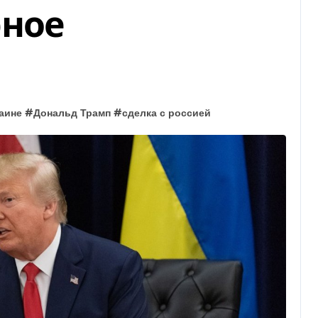
рное
аине
#
Дональд Трамп
#
сделка с россией