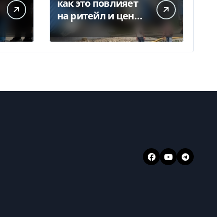
как это повлияет
на ритейл и цены
— Delo.ua