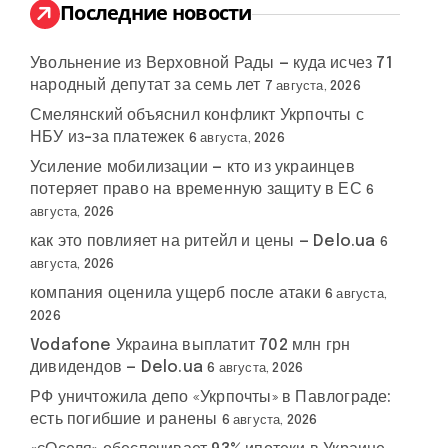
:
Последние новости
Увольнение из Верховной Рады — куда исчез 71
народный депутат за семь лет
7 августа, 2026
Смелянский объяснил конфликт Укрпочты с
НБУ из-за платежек
6 августа, 2026
Усиление мобилизации — кто из украинцев
потеряет право на временную защиту в ЕС
6
августа, 2026
как это повлияет на ритейл и цены — Delo.ua
6
августа, 2026
компания оценила ущерб после атаки
6 августа,
2026
Vodafone Украина выплатит 702 млн грн
дивидендов — Delo.ua
6 августа, 2026
РФ уничтожила депо «Укрпочты» в Павлограде:
есть погибшие и ранены
6 августа, 2026