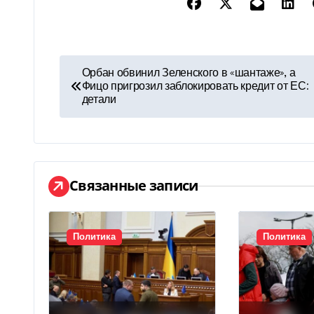
Н
Орбан обвинил Зеленского в «шантаже», а
Фицо пригрозил заблокировать кредит от ЕС:
а
детали
в
и
г
Связанные записи
а
ц
Политика
Политика
и
я