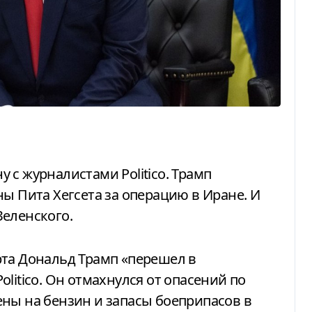
ны Пита Хегсета за операцию в Иране. И
Зеленского.
litico. Он отмахнулся от опасений по
ны на бензин и запасы боеприпасов в