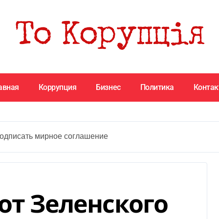
авная
Коррупция
Бизнес
Политика
Конта
подписать мирное соглашение
от Зеленского