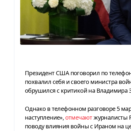
Президент США поговорил по телефону с журналистами Politico. Трамп
похвалил себя и своего министра вой
обрушился с критикой на Владимира 
Однако в телефонном разговоре 5 марта Дональд Трамп «перешел в
наступление»,
отмечают
журналисты Po
поводу влияния войны с Ираном на це