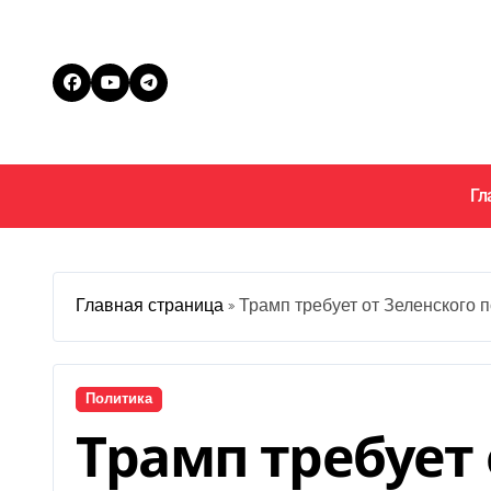
Перейти
к
содержанию
Гл
Главная страница
»
Трамп требует от Зеленского 
Политика
Трамп требует 