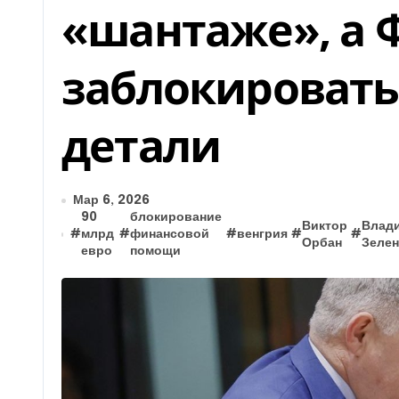
«шантаже», а 
заблокировать 
детали
Мар 6, 2026
90
блокирование
Виктор
Влад
#
млрд
#
финансовой
#
венгрия
#
#
Орбан
Зелен
евро
помощи