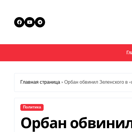
Перейти
к
содержанию
Гл
Главная страница
»
Орбан обвинил Зеленского в «
Политика
Орбан обвинил