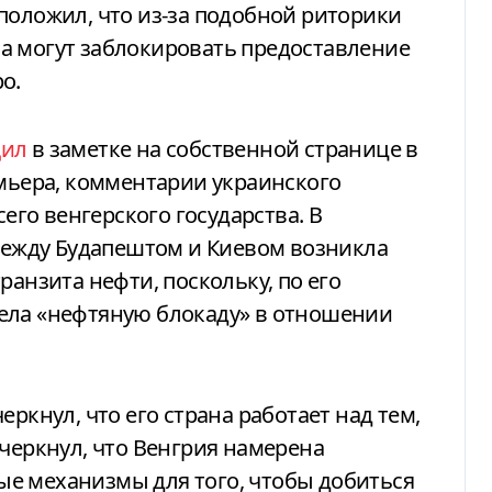
положил, что из-за подобной риторики
а могут заблокировать предоставление
о.
щил
в заметке на собственной странице в
емьера, комментарии украинского
сего венгерского государства. В
 между Будапештом и Киевом возникла
ранзита нефти, поскольку, по его
ела «нефтяную блокаду» в отношении
ркнул, что его страна работает над тем,
дчеркнул, что Венгрия намерена
е механизмы для того, чтобы добиться