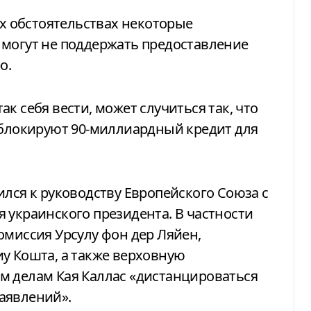
их обстоятельствах некоторые
 могут не поддержать предоставление
о.
к себя вести, может случиться так, что
аблокируют 90-миллиардный кредит для
ился к руководству Европейского Союза с
 украинского президента. В частности
омиссия Урсулу фон дер Ляйен,
у Кошта, а также верховную
м делам Кая Каллас «дистанцироваться
аявлений».