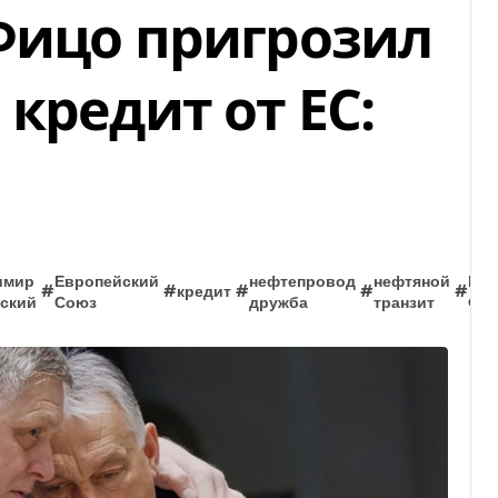
Фицо пригрозил
кредит от ЕС:
имир
Европейский
нефтепровод
нефтяной
Роб
#
#
кредит
#
#
#
ский
Союз
дружба
транзит
Фи