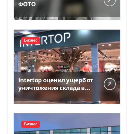
ФОТО
Бизнес
Intertop оценил ущерб от
уничтожения склада в
450 млн грн
Бизнес