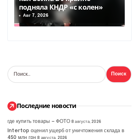
подняла КНДР «с колен»
Авг 7, 2026
Н
а
й
т
и
:
Последние новости
где купить товары — ФОТО
8 августа, 2026
Intertop оценил ущерб от уничтожения склада в
450 млн грн
8 августа, 2026