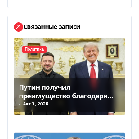
ц
и
Связанные записи
я
п
Политика
о
з
а
Путин получил
п
преимущество благодаря
и
действиям США
Авг 7, 2026
с
я