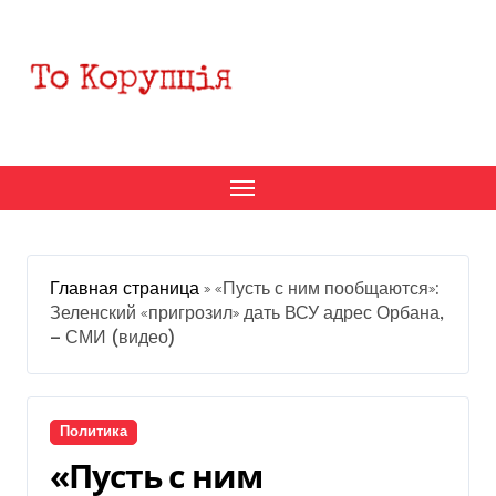
Перейти
к
содержанию
Главная страница
»
«Пусть с ним пообщаются»:
Зеленский «пригрозил» дать ВСУ адрес Орбана,
— СМИ (видео)
Политика
«Пусть с ним