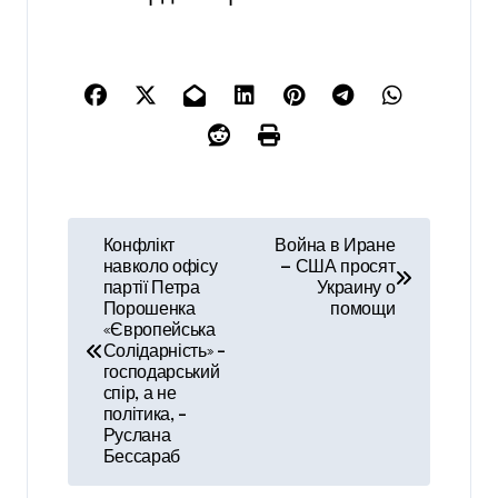
Н
Конфлікт
Война в Иране
навколо офісу
— США просят
а
партії Петра
Украину о
Порошенка
помощи
в
«Європейська
Солідарність» –
и
господарський
спір, а не
г
політика, –
Руслана
а
Бессараб