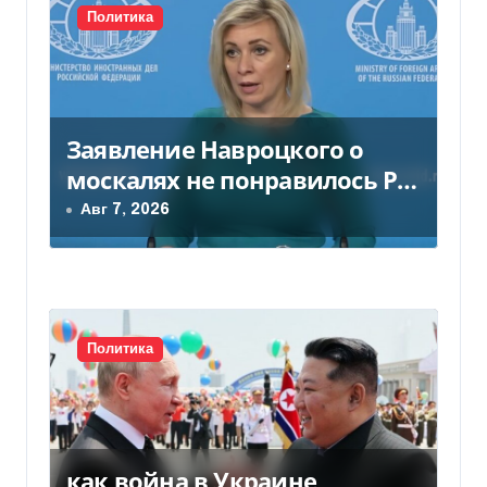
м
Политика
Заявление Навроцкого о
москалях не понравилось РФ
— видео
Авг 7, 2026
Политика
как война в Украине