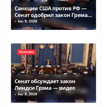
о
Санкции США против РФ —
з
Сенат одобрил закон Грема
а
— Фокус
Авг 9, 2026
п
и
с
Политика
я
м
Сенат обсуждает закон
Линдси Грэма — видео
Авг 8, 2026