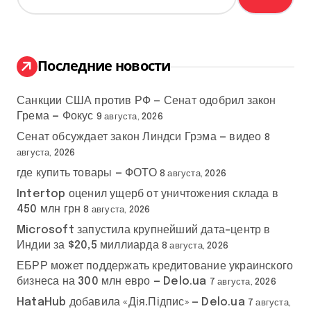
й
т
и
:
Последние новости
Санкции США против РФ — Сенат одобрил закон
Грема — Фокус
9 августа, 2026
Сенат обсуждает закон Линдси Грэма — видео
8
августа, 2026
где купить товары — ФОТО
8 августа, 2026
Intertop оценил ущерб от уничтожения склада в
450 млн грн
8 августа, 2026
Microsoft запустила крупнейший дата-центр в
Индии за $20,5 миллиарда
8 августа, 2026
ЕБРР может поддержать кредитование украинского
бизнеса на 300 млн евро — Delo.ua
7 августа, 2026
HataHub добавила «Дія.Підпис» — Delo.ua
7 августа,