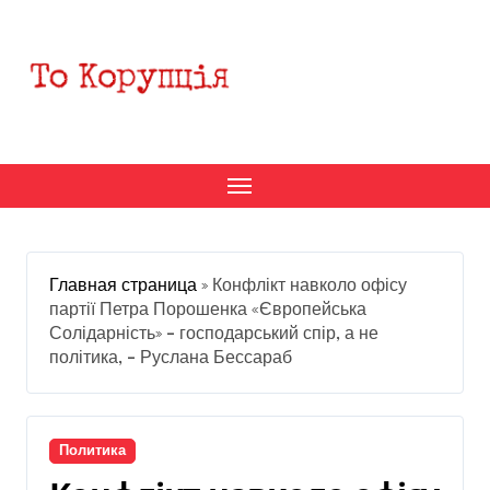
Перейти
к
содержанию
Главная страница
»
Конфлікт навколо офісу
партії Петра Порошенка «Європейська
Солідарність» – господарський спір, а не
політика, – Руслана Бессараб
Политика