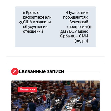
Н
в Кремле
«Пусть с ним
раскритиковали
пообщаются»:
а
США и заявили
Зеленский
об ухудшении
«пригрозил»
в
отношений
дать ВСУ адрес
Орбана, — СМИ
и
(видео)
г
а
ц
Связанные записи
и
я
Политика
п