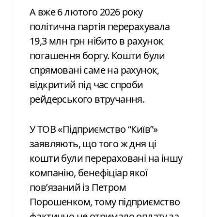
А вже 6 лютого 2026 року
політична партія перерахувала
19,3 млн грн нібито в рахунок
погашення боргу. Кошти були
спрямовані саме на рахунок,
відкритий під час спроби
рейдерського втручання.
У ТОВ «Підприємство “Київ”»
заявляють, що того ж дня ці
кошти були перераховані на іншу
компанію, бенефіціар якої
пов’язаний із Петром
Порошенком, тому підприємство
фактично не отримало оплату за