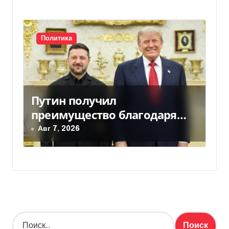
Политика
Путин получил
преимущество благодаря
действиям США
Авг 7, 2026
Н
а