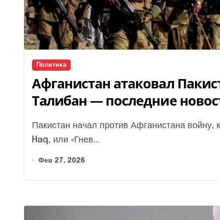
Политика
Афганистан атаковал Пакис
Талибан — последние новос
Пакистан начал против Афганистана войну, которую в местных СМИ называют Ghazab Lil
Haq, или «Гнев...
Фев 27, 2026