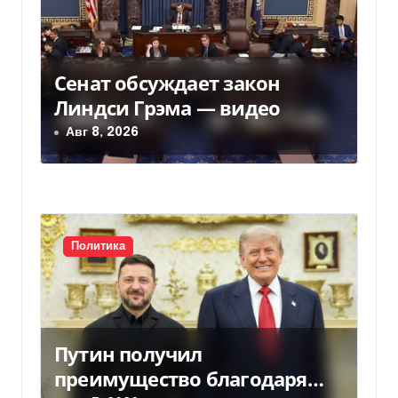
я
п
о
Сенат обсуждает закон
з
Линдси Грэма — видео
Авг 8, 2026
а
п
и
с
Политика
я
м
Путин получил
преимущество благодаря