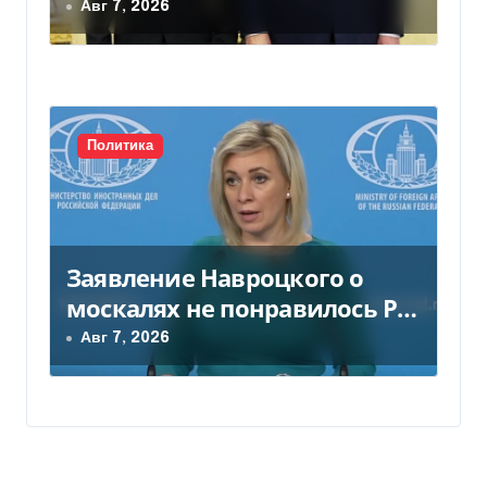
действиям США
Авг 7, 2026
Политика
Заявление Навроцкого о
москалях не понравилось РФ
— видео
Авг 7, 2026