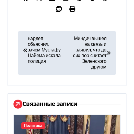
Н
нардеп
Миндич вышел
объяснил,
на связь и
а
зачем Мустафу
заявил, что до
Найема искала
сих пор считает
в
полиция
Зеленского
другом
и
г
а
Связанные записи
ц
и
Политика