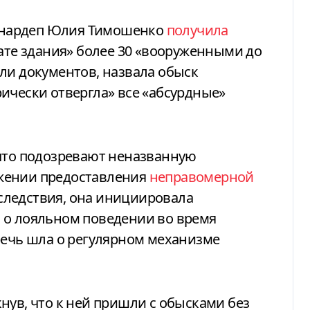
то нардеп Юлия Тимошенко
получила
вате здания» более 30 «вооруженными до
ли документов, назвала обыск
ически отвергла» все «абсурдные»
 что подозревают неназванную
жении предоставления
неправомерной
следствия, она инициировала
 о лояльном поведении во время
речь шла о регулярном механизме
нув, что к ней пришли с обысками без