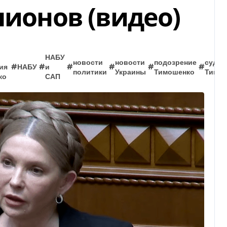
лионов (видео)
НАБУ
новости
новости
подозрение
суд
ия
#
НАБУ
#
и
#
#
#
#
политики
Украины
Тимошенко
Тимо
ко
САП