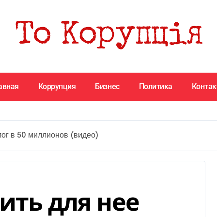
авная
Коррупция
Бизнес
Политика
Конта
лог в 50 миллионов (видео)
ить для нее