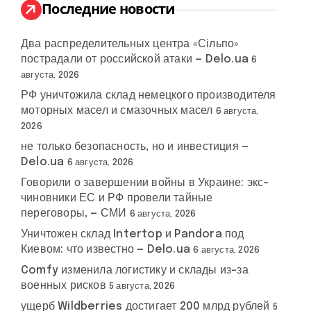
:
Последние новости
Два распределительных центра «Сільпо»
пострадали от российской атаки — Delo.ua
6
августа, 2026
Юлия
#
Тимошенко
#
Тимошенкогейт
#
РФ уничтожила склад немецкого производителя
шенко
Тимошенко
моторных масел и смазочных масел
6 августа,
2026
не только безопасность, но и инвестиция —
Delo.ua
6 августа, 2026
Говорили о завершении войны в Украине: экс-
чиновники ЕС и РФ провели тайные
переговоры, — СМИ
6 августа, 2026
Уничтожен склад Intertop и Pandora под
Киевом: что известно — Delo.ua
6 августа, 2026
Comfy изменила логистику и склады из-за
военных рисков
5 августа, 2026
ущерб Wildberries достигает 200 млрд рублей
5