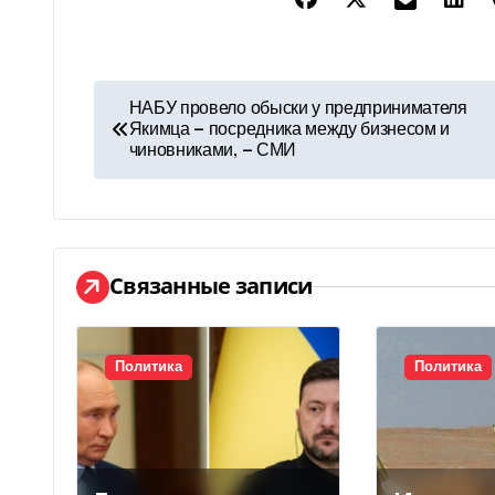
Н
НАБУ провело обыски у предпринимателя
Якимца — посредника между бизнесом и
а
чиновниками, — СМИ
в
и
г
Связанные записи
а
ц
Политика
Политика
и
я