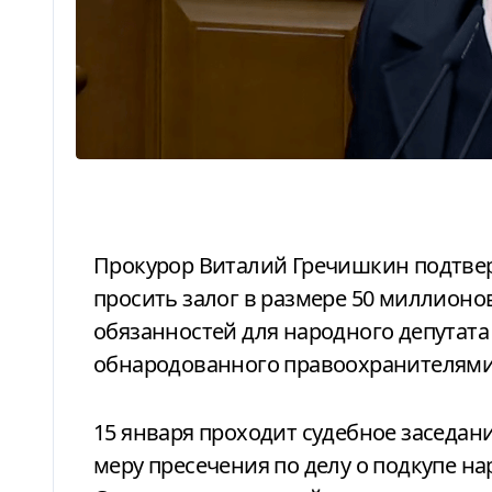
Прокурор Виталий Гречишкин подтвердил, что сторона обвинения будет
просить залог в размере 50 миллион
обязанностей для народного депутата
обнародованного правоохранителями 
15 января проходит судебное заседание, на котором избирают Тимошенко
меру пресечения по делу о подкупе на