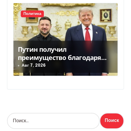
Политика
Путин получил
преимущество благодаря
действиям США
Авг 7, 2026
Н
а
й