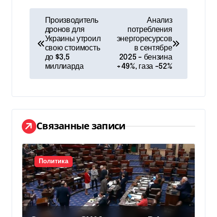
Н
Производитель
Анализ
дронов для
потребления
а
Украины утроил
энергоресурсов
свою стоимость
в сентябре
в
до $3,5
2025 – бензина
миллиарда
+49%, газа –52%
и
г
а
Связанные записи
ц
и
Политика
я
п
о