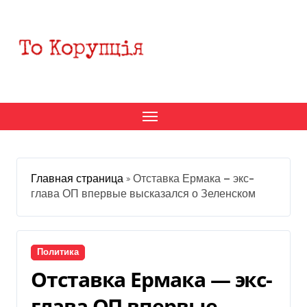
Перейти
к
содержанию
Главная страница
»
Отставка Ермака — экс-
глава ОП впервые высказался о Зеленском
Политика
Отставка Ермака — экс-
глава ОП впервые