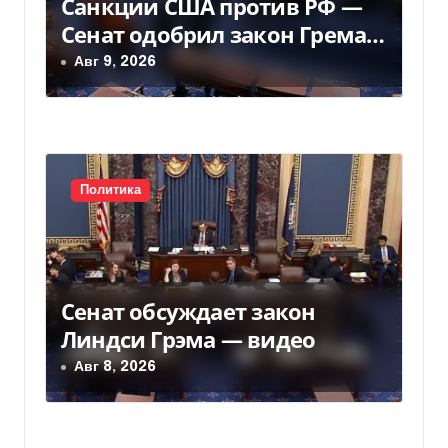
Санкции США против РФ —
з
Сенат одобрил закон Грема
— Фокус
Авг 9, 2026
а
п
и
с
Политика
я
м
Сенат обсуждает закон
Линдси Грэма — видео
Авг 8, 2026