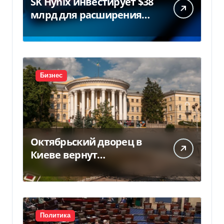
SK Hynix инвестирует $38
млрд для расширения
заводов в Южной Корее
Бизнес
Октябрьский дворец в
Киеве вернут
государству — решение
суда — Delo.ua
Политика