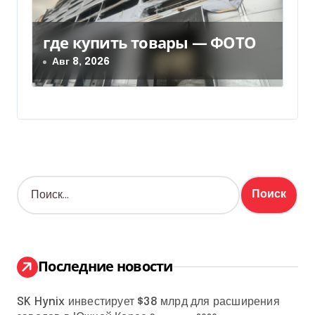
где купить товары — ФОТО
Авг 8, 2026
Н
а
й
т
и
:
Последние новости
SK Hynix инвестирует $38 млрд для расширения