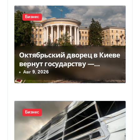
и
с
Бизнес
я
м
Октябрьский дворец в Киеве
вернут государству —
решение суда — Delo.ua
Авг 9, 2026
Бизнес