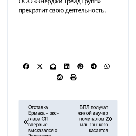
ООО «Энерджи Трейд Групп»
прекратит свою деятельность.
Н
Отставка
ВПЛ получат
Ермака — экс-
жилой ваучер
а
глава ОП
номиналом 2
впервые
млн грн: кого
в
высказался о
касается