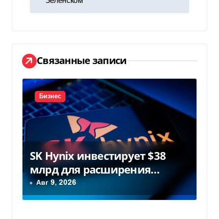
Зеленском
и
г
а
Связанные записи
ц
и
Бизнес
я
п
о
SK Hynix инвестирует $38
з
млрд для расширения
заводов в Южной Корее
Авг 9, 2026
а
п