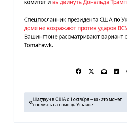
комитет и
выдвинуть Дональда Трамп
Спецпосланник президента США по Ук
доме не возражают против ударов ВСУ
Вашингтоне рассматривают вариант о
Tomahawk.
Н
Шатдаун в США с 1 октября — как это может
повлиять на помощь Украине
а
в