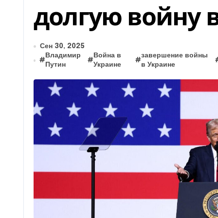
долгую войну 
Сен 30, 2025
Владимир
Война в
завершение войны
#
#
#
Путин
Украине
в Украине