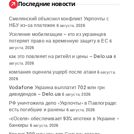
:
Последние новости
Смелянский объяснил конфликт Укрпочты с
НБУ из-за платежек
6 августа, 2026
Усиление мобилизации — кто из украинцев
потеряет право на временную защиту в ЕС
6
августа, 2026
как это повлияет на ритейл и цены — Delo.ua
6
августа, 2026
компания оценила ущерб после атаки
6 августа,
2026
Vodafone Украина выплатит 702 млн грн
дивидендов — Delo.ua
6 августа, 2026
РФ уничтожила депо «Укрпочты» в Павлограде:
есть погибшие и ранены
6 августа, 2026
«єОселя» обеспечивает 93% ипотеки в Украине –
банкиры
6 августа, 2026