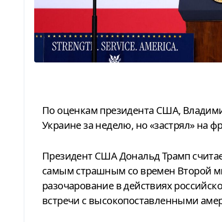
По оценкам президента США, Владимир Путин должен был закончить войну в
Украине за неделю, но «застрял» на ф
Президент США Дональд Трамп считает конфликт между Россией и Украиной
самым страшным со времен Второй м
разочарование в действиях российск
встречи с высокопоставленными аме