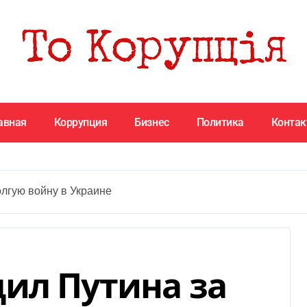
авная
Коррупция
Бизнес
Политика
Конта
лгую войну в Украине
ил Путина за