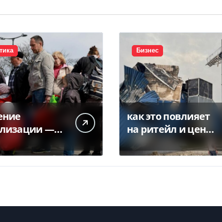
тика
Бизнес
ение
как это повлияет
лизации —
на ритейл и цены
из украинцев
— Delo.ua
яет право на
енную
ту в ЕС