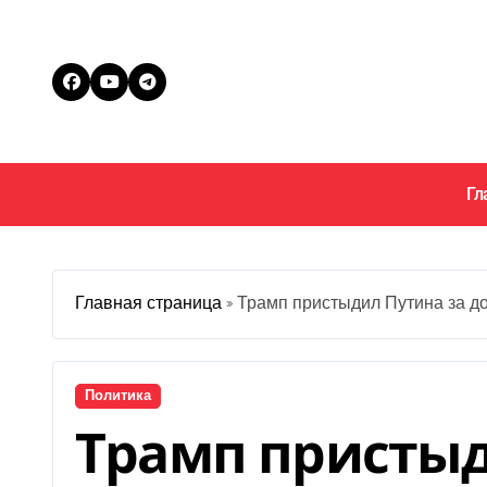
Перейти
к
содержанию
Гл
Главная страница
»
Трамп пристыдил Путина за до
Политика
Трамп пристыд