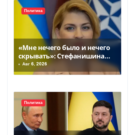
с
Политика
я
м
«Мне нечего было и нечего
скрывать»: Стефанишина
прокомментировала новое
Авг 6, 2026
подозрение
Политика