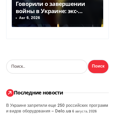
Говорили о завершении
войны в Украине: экс-
чиновники ЕС и РФ провели
Авг 6, 2026
тайные переговоры, — СМИ
Н
а
й
т
и
:
Последние новости
В Украине запретили еще 250 российских программ
и видов оборудования — Delo.ua
6 августа, 2026