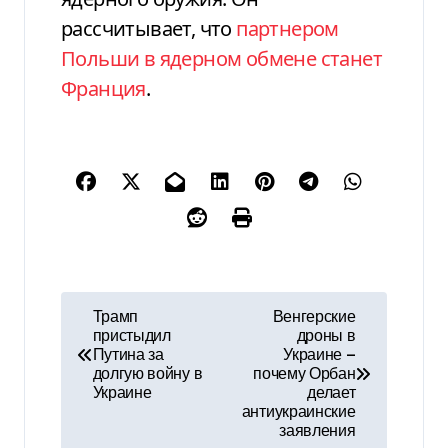
рассчитывает, что
партнером
Польши в ядерном обмене станет
Франция
.
Н
Трамп
Венгерские
пристыдил
дроны в
а
Путина за
Украине —
долгую войну в
почему Орбан
в
Украине
делает
антиукраинские
и
заявления