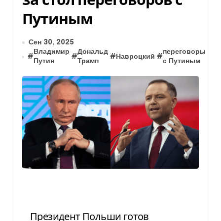
Путиным
Сен 30, 2025
Владимир
Дональд
переговоры
#
#
#
Навроцкий
#
#
П
Путин
Трамп
с Путиным
Президент Польши готов