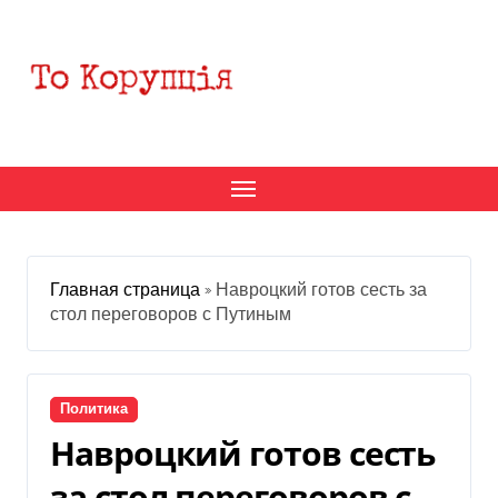
Перейти
к
содержанию
Главная страница
»
Навроцкий готов сесть за
стол переговоров с Путиным
Политика
Навроцкий готов сесть
за стол переговоров с