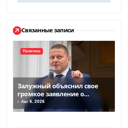
г
а
ц
Связанные записи
и
я
Политика
п
о
Залужный объяснил свое
з
громкое заявление о
а
вступлении Украины в НАТО
Авг 6, 2026
п
и