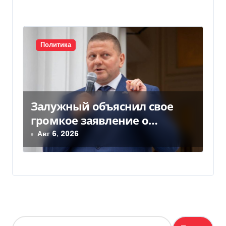
Политика
Залужный объяснил свое
громкое заявление о
вступлении Украины в НАТО
Авг 6, 2026
Н