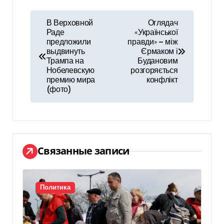
Н
В Верховной
Оглядач
Раде
«Української
а
предложили
правди» — між
выдвинуть
Єрмаком і
в
Трампа на
Будановим
Нобелевскую
розгоряється
и
премию мира
конфлікт
(фото)
г
а
ц
Связанные записи
и
я
Политика
п