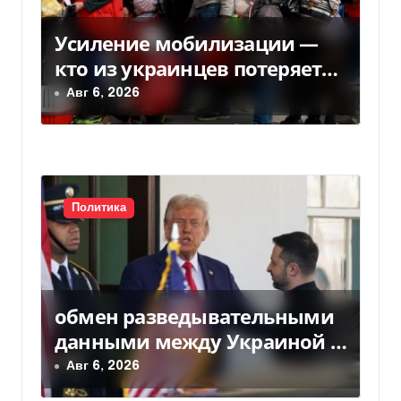
о
з
Усиление мобилизации —
кто из украинцев потеряет
а
право на временную защиту
Авг 6, 2026
п
в ЕС
и
с
Политика
я
м
обмен разведывательными
данными между Украиной и
США значительно вырос, —
Авг 6, 2026
Politico