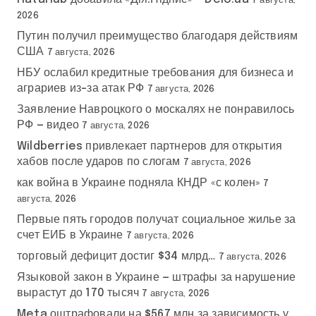
с
7 августа,
2026
е
Путин получил преимущество благодаря действиям
США
7 августа, 2026
й
НБУ ослабил кредитные требования для бизнеса и
аграриев из-за атак РФ
7 августа, 2026
Заявление Навроцкого о москалях не понравилось
РФ — видео
7 августа, 2026
Wildberries привлекает партнеров для открытия
хабов после ударов по слогам
7 августа, 2026
как война в Украине подняла КНДР «с колен»
7
августа, 2026
Первые пять городов получат социальное жилье за
счет ЕИБ в Украине
7 августа, 2026
торговый дефицит достиг $34 млрд…
7 августа, 2026
Языковой закон в Украине — штрафы за нарушение
вырастут до 170 тысяч
7 августа, 2026
Meta оштрафовали на $567 млн за зависимость у