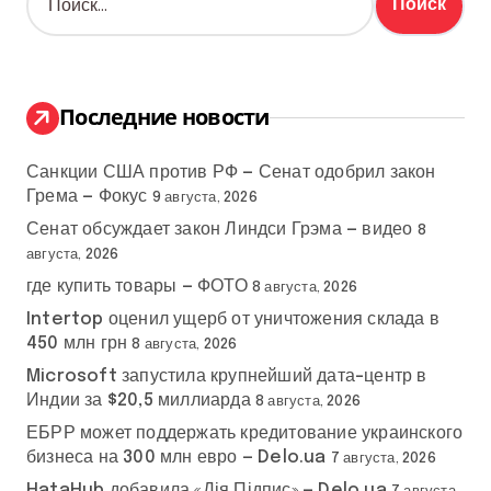
г
а
й
и
т
и
н
:
Последние новости
а
Санкции США против РФ — Сенат одобрил закон
ц
Грема — Фокус
9 августа, 2026
и
Сенат обсуждает закон Линдси Грэма — видео
8
августа, 2026
я
где купить товары — ФОТО
8 августа, 2026
з
Intertop оценил ущерб от уничтожения склада в
450 млн грн
8 августа, 2026
а
Microsoft запустила крупнейший дата-центр в
Индии за $20,5 миллиарда
п
8 августа, 2026
ЕБРР может поддержать кредитование украинского
и
бизнеса на 300 млн евро — Delo.ua
7 августа, 2026
HataHub добавила «Дія.Підпис» — Delo.ua