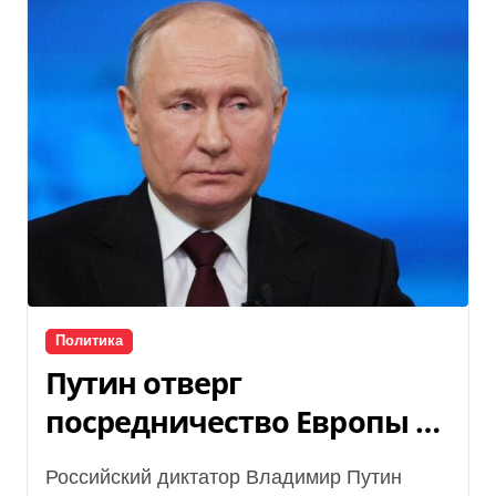
Политика
Путин отверг
посредничество Европы в
мирных переговорах, —
Российский диктатор Владимир Путин