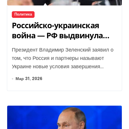
Политика
Российско-украинская
война — РФ выдвинула
новый срок выхода из
Президент Владимир Зеленский заявил о
Донбасса для ВСУ
том, что Россия и партнеры называют
Украине новые условия завершения...
Мар 31, 2026