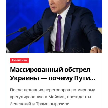
Политика
Массированный обстрел
Украины — почему Путин
идет на эскалацию
После недавних переговоров по мирному
урегулированию в Майами, президенты
Зеленский и Трамп выразили