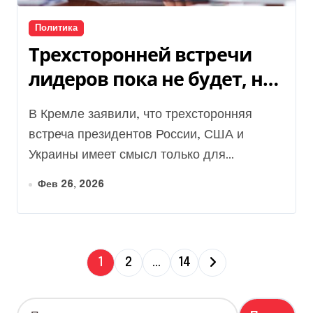
Политика
Трехсторонней встречи
лидеров пока не будет, но
Путин ждет Зеленского в
В Кремле заявили, что трехсторонняя
Москве, — Песков
встреча президентов России, США и
Украины имеет смысл только для...
Фев 26, 2026
П
1
2
…
14
а
Н