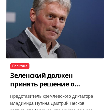
Политика
Зеленский должен
принять решение о
выходе ВСУ с Донбасса уже
Представитель кремлевского диктатора
сегодня, — Песков
Владимира Путина Дмитрий Песков