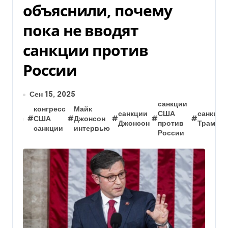
объяснили, почему
пока не вводят
санкции против
России
Сен 15, 2025
санкции
конгресс
Майк
санкции
США
санкции
#
США
#
Джонсон
#
#
#
Джонсон
против
Трамп
санкции
интервью
России