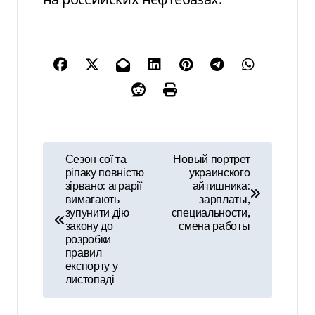
Н
Сезон сої та
Новый портрет
ріпаку повністю
украинского
а
зірвано: аграрії
айтишника:
вимагають
зарплаты,
в
зупунити дію
специальности,
закону до
смена работы
и
розробки
правил
г
експорту у
листопаді
а