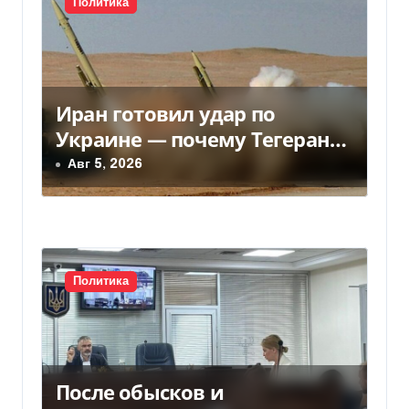
Политика
м
Иран готовил удар по
Украине — почему Тегеран
передумал
Авг 5, 2026
Политика
После обысков и