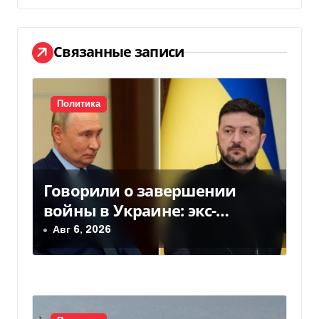
ц
и
Связанные записи
я
п
Политика
о
з
а
Говорили о завершении
войны в Украине: экс-
п
чиновники ЕС и РФ провели
Авг 6, 2026
и
тайные переговоры, — СМИ
с
я