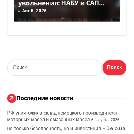
увольнения: НАБУ и САП
вручили новое подозрение
Авг 5, 2026
Ольге Стефанишиной
Н
а
й
т
и
:
Последние новости
РФ уничтожила склад немецкого производителя
моторных масел и смазочных масел
6 августа, 2026
не только безопасность, но и инвестиция — Delo.ua