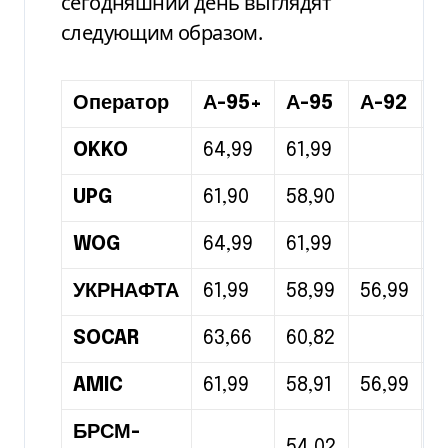
сегодняшний день выглядят
следующим образом.
Оператор
А-95+
А-95
А-92
Д
OKKO
64,99
61,99
5
UPG
61,90
58,90
5
WOG
64,99
61,99
5
УКРНАФТА
61,99
58,99
56,99
5
SOCAR
63,66
60,82
5
AMIC
61,99
58,91
56,99
5
БРСМ-
54,02
5