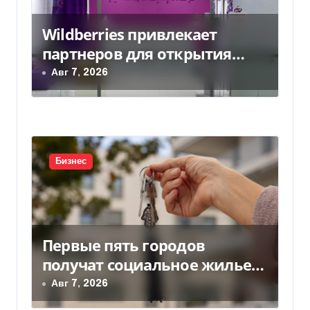
м
Wildberries привлекает
партнеров для открытия
хабов после ударов по
Авг 7, 2026
слогам
Бизнес
Первые пять городов
получат социальное жилье
за счет ЕИБ в Украине
Авг 7, 2026