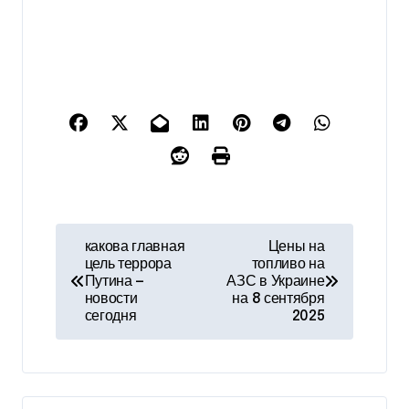
Н
какова главная
Цены на
цель террора
топливо на
а
Путина —
АЗС в Украине
новости
на 8 сентября
в
сегодня
2025
и
г