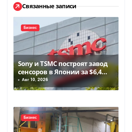
а
Связанные записи
ц
и
Бизнес
я
п
Sony и TSMC построят завод
о
сенсоров в Японии за $6,4
з
млрд
Авг 10, 2026
а
п
и
Бизнес
с