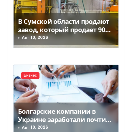
я
м
В Сумской области продают
завод, который продает 90%
товаров за границу
Авг 10, 2026
Бизнес
Болгарские компании в
Украине заработали почти
25 млрд грн в год: кто в
Авг 10, 2026