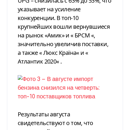
UPG – снизилась с 63% до 53%, что
указывает на усиление
конкуренции. В
топ-10
крупнейших вошли вернувшиеся
на рынок «Амик» и
«
БРСМ
«
,
значительно увеличив поставки,
а также
«
Люкс Країна
«
и
«
Атлантик 2020
«
.
Результаты августа
свидетельствуют о том, что