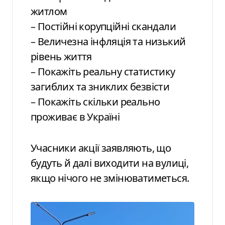
житлом
– Постійні корупційні скандали
– Величезна інфляція та низький
рівень життя
– Покажіть реальну статистику
загиблих та зниклих безвісти
– Покажіть скільки реально
проживає в Україні
Учасники акції заявляють, що
будуть й далі виходити на вулиці,
якщо нічого не змінюватиметься.