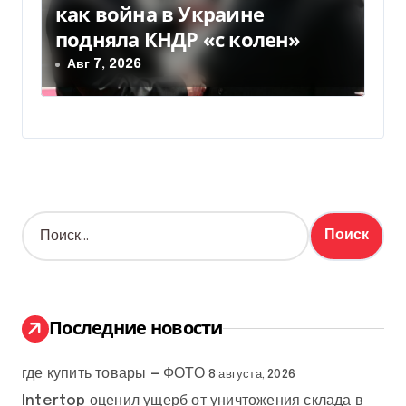
как война в Украине
подняла КНДР «с колен»
Авг 7, 2026
Н
а
й
т
и
:
Последние новости
где купить товары — ФОТО
8 августа, 2026
Intertop оценил ущерб от уничтожения склада в