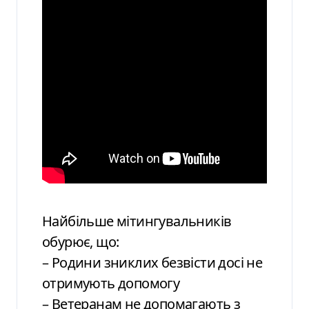
Найбільше мітингувальників
обурює, що:
– Родини зниклих безвісти досі не
отримують допомогу
– Ветеранам не допомагають з