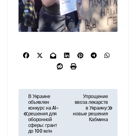
Н
В Украине
Упрощение
объявлен
ввоза лекарств
а
конкурс на AI-
в Украину:
решения для
новые решения
в
оборонной
Кабмина
сферы: грант
и
до 100 млн