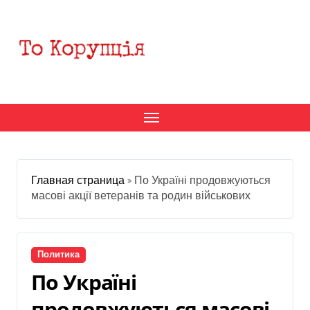
Перейти
к
содержанию
Главная страница
»
По Україні продовжуються
масові акції ветеранів та родин військових
Политика
По Україні
продовжуються масові