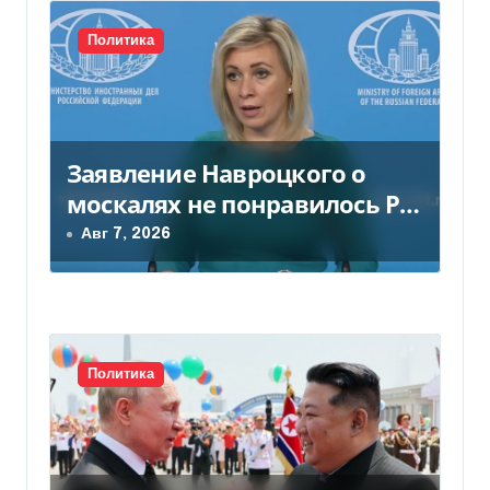
с
Политика
я
м
Заявление Навроцкого о
москалях не понравилось РФ
— видео
Авг 7, 2026
Политика