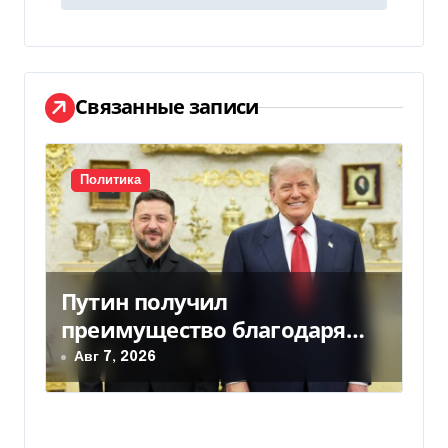
г
а
ц
Связанные записи
и
я
Политика
п
о
Путин получил
з
преимущество благодаря
а
действиям США
Авг 7, 2026
п
и