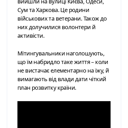
вийшли на вулиці Києва, Одеси,
Сум та Харкова. Це родини
військових та ветерани. Також до
них долучилися волонтери й
активісти.
Мітингувальники наголошують,
що їм набридло таке життя – коли
не вистачає елементарно на їжу, й
вимагають від влади дати чіткий
план розвитку країни.