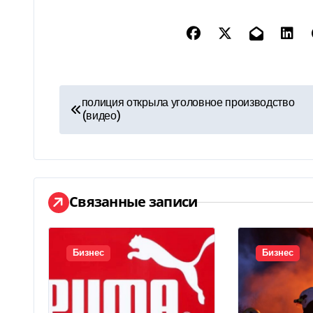
Н
полиция открыла уголовное производство
(видео)
а
в
и
Связанные записи
г
а
Бизнес
Бизнес
ц
и