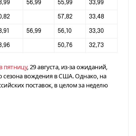
8,99
56,99
55,99
33,99
0,82
57,82
33,48
8,91
56,99
56,10
33,30
3,96
50,76
32,73
в пятницу
, 29 августа, из-за ожиданий,
о сезона вождения в США. Однако, на
сийских поставок, в целом за неделю