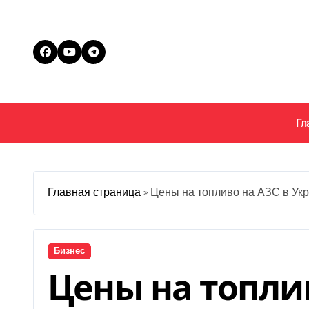
Перейти
к
содержанию
Гл
Главная страница
»
Цены на топливо на АЗС в Укр
Бизнес
Цены на топлив