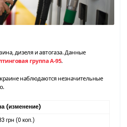
лтинговая группа А-95
.
о.
на (изменение)
33 грн (0 коп.)