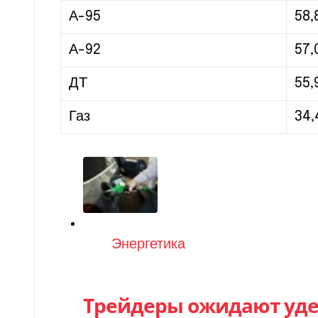
А-95
58,
А-92
57,
ДТ
55,
Газ
34,
Категория
Энергетика
Трейдеры ожидают уде