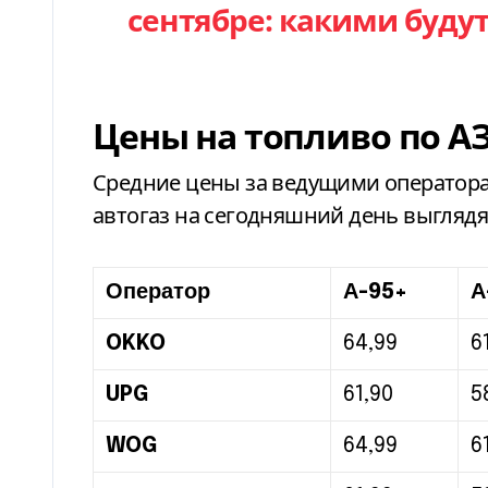
сентябре: какими будут
Цены на топливо по А
Средние цены за ведущими оператора
автогаз на сегодняшний день выгляд
Оператор
А-95+
А
OKKO
64,99
6
UPG
61,90
5
WOG
64,99
6