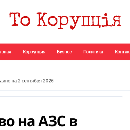
авная
Коррупция
Бизнес
Политика
Конта
аине на 2 сентября 2025
о на АЗС в