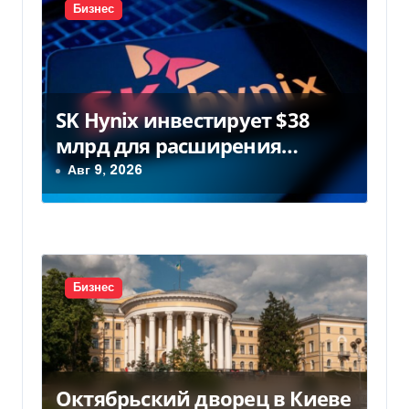
Бизнес
я
м
SK Hynix инвестирует $38
млрд для расширения
заводов в Южной Корее
Авг 9, 2026
Бизнес
Октябрьский дворец в Киеве