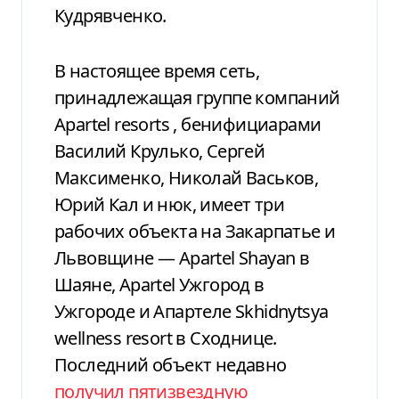
Кудрявченко.
В настоящее время сеть,
принадлежащая группе компаний
Apartel
resorts
, бенифициарами
Василий Крулько, Сергей
Максименко, Николай Васьков,
Юрий Кал
и
нюк, имеет три
рабочих объекта на Закарпатье и
Львовщине —
Apartel
Shayan
в
Шаяне,
Apartel
Ужгород
в
Ужгороде и
Апартеле
Skhidnytsya
wellness
resort
в Сходнице.
Последний объект недавно
получил пятизвездную