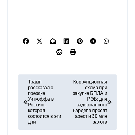
Н
Трамп
Коррупционная
рассказал о
схема при
а
поездке
закупке БПЛА и
Уиткоффа в
РЭБ: для
в
Россию,
задержанного
которая
нардепа просят
и
состоится в эти
арест и 30 млн
дни
залога
г