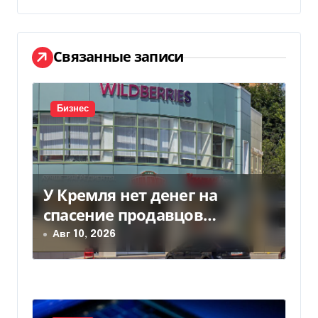
а
ц
Связанные записи
и
я
Бизнес
п
о
з
У Кремля нет денег на
спасение продавцов
а
Wildberries после атак
Авг 10, 2026
п
дронов
и
с