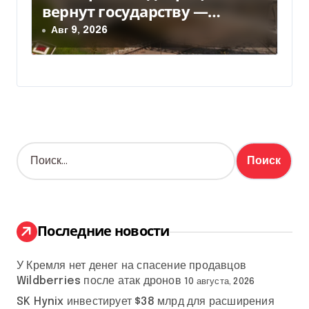
вернут государству —
решение суда — Delo.ua
Авг 9, 2026
Н
а
й
т
и
:
Последние новости
У Кремля нет денег на спасение продавцов
Wildberries после атак дронов
10 августа, 2026
SK Hynix инвестирует $38 млрд для расширения