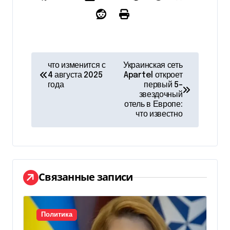
Н
что изменится с
Украинская сеть
4 августа 2025
Apartel откроет
а
года
первый 5-
звездочный
в
отель в Европе:
что известно
и
г
а
Связанные записи
ц
и
Политика