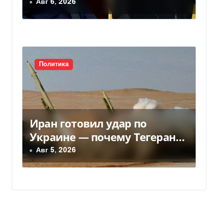
чиновники ЕС и РФ провели
Авг 6, 2026
тайные переговоры, — СМИ
Политика
Иран готовил удар по
Украине — почему Тегеран
передумал
Авг 5, 2026