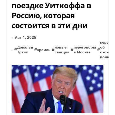
поездке Уиткоффа в
Россию, которая
состоится в эти дни
Авг 4, 2025
перего
Дональд
новые
переговоры
об
#
#
кремль
#
#
#
Трамп
санкции
в Москве
оконча
войны