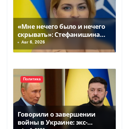
я
п
о
«Мне нечего было и нечего
з
скрывать»: Стефанишина
прокомментировала новое
Авг 6, 2026
а
подозрение
п
и
с
Политика
я
м
Говорили о завершении
войны в Украине: экс-