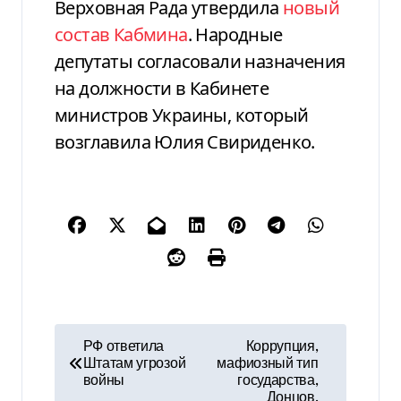
Верховная Рада утвердила
новый
состав Кабмина
. Народные
депутаты согласовали назначения
на должности в Кабинете
министров Украины, который
возглавила Юлия Свириденко.
Н
РФ ответила
Коррупция,
Штатам угрозой
мафиозный тип
а
войны
государства,
Донцов,