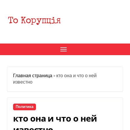
Перейти
к
содержанию
Главная страница
»
кто она и что о ней
известно
Политика
кто она и что о ней
известно