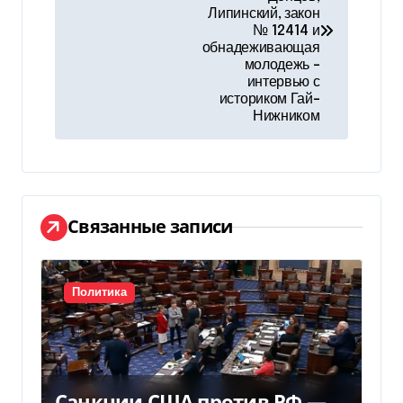
в
Липинский, закон
№ 12414 и
и
обнадеживающая
молодежь –
г
интервью с
историком Гай-
а
Нижником
ц
и
Связанные записи
я
п
Политика
о
з
а
Санкции США против РФ —