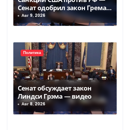
п
Сенат одобрил закон Грема
и
— Фокус
Авг 9, 2026
с
я
м
Политика
Сенат обсуждает закон
Линдси Грэма — видео
Авг 8, 2026