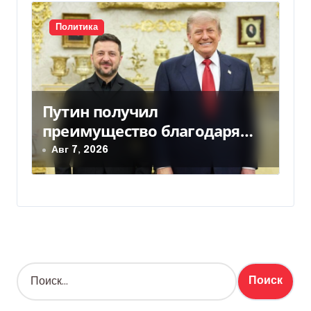
Политика
Путин получил
преимущество благодаря
действиям США
Авг 7, 2026
Н
а
й