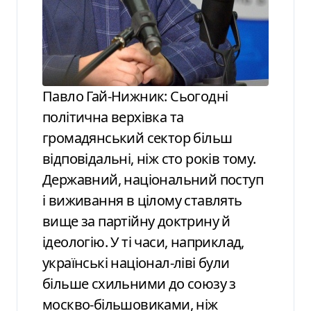
Павло Гай-Нижник: Сьогодні
політична верхівка та
громадянський сектор більш
відповідальні, ніж сто років тому.
Державний, національний поступ
і виживання в цілому ставлять
вище за партійну доктрину й
ідеологію. У ті часи, наприклад,
українські націонал-ліві були
більше схильними до союзу з
москво-більшовиками, ніж