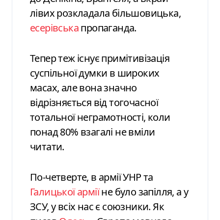
лівих розкладала більшовицька,
есерівська
пропаганда.
Тепер теж існує примітивізація
суспільної думки в широких
масах, але вона значно
відрізняється від тогочасної
тотальної неграмотності, коли
понад 80% взагалі не вміли
читати.
По-четверте, в армії УНР та
Галицької армії
не було запілля, а у
ЗСУ, у всіх нас є союзники. Як