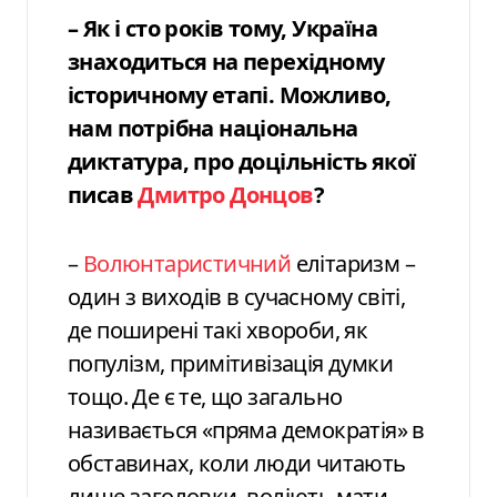
– Як і сто років тому, Україна
знаходиться на перехідному
історичному етапі. Можливо,
нам потрібна національна
диктатура, про доцільність якої
писав
Дмитро Донцов
?
–
Волюнтаристичний
елітаризм –
один з виходів в сучасному світі,
де поширені такі хвороби, як
популізм, примітивізація думки
тощо. Де є те, що загально
називається «пряма демократія» в
обставинах, коли люди читають
лише заголовки, воліють мати