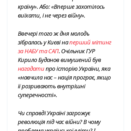
країну». Або: «Вперше захотілось
виїхати, і не через війну».
Ввечері того ж дня молодь
зібралась у Києві на
перший мітинг
за НАБУ та САП
. Очільник ГУР
Кирило Буданов вимушений був
нагадати
про історію України, яка
«навчила нас – нація програє, якщо
її розривають внутрішні
суперечності».
Чи справді Україні загрожує
революція під час війни? В чому
проблема української еліти? І