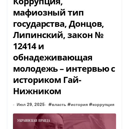
Коррупция,
мафиозный тип
государства, Донцов,
Липинский, закон №
12414 и
обнадеживающая
молодежь – интервью с
историком Гай-
Нижником
Июл 29, 2025
#
власть
#
история
#
коррупция