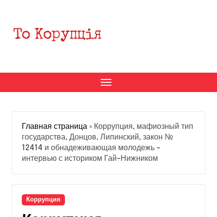
Перейти
к
содержанию
Главная страница
»
Коррупция, мафиозный тип
государства, Донцов, Липинский, закон №
12414 и обнадеживающая молодежь –
интервью с историком Гай-Нижником
Коррупция