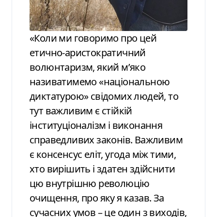
«Коли ми говоримо про цей
етично-аристократичний
волюнтаризм, який м’яко
називатимемо «національною
диктатурою» свідомих людей, то
тут важливим є стійкій
інституціоналізм і виконання
справедливих законів. Важливим
є консенсус еліт, угода між тими,
хто вирішить і здатен здійснити
цю внутрішню революцію
очищення, про яку я казав. За
сучасних умов – це один з виходів,