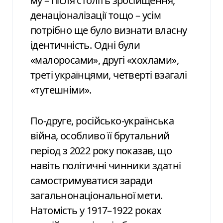
му – після століть зросійщення,
денаціоналізації тощо – усім
потрібно ще було визнати власну
ідентичність. Одні були
«малоросами», другі «хохлами»,
треті українцями, четверті взагалі
«тутешніми».
По-друге, російсько-українська
війна, особливо її брутальний
період з 2022 року показав, що
навіть політичні чинники здатні
самостримуватися заради
загальнонаціональної мети.
Натомість у 1917–1922 роках