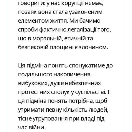
говорити: у нас корупції немає,
позаяк вона стала узаконеним
елементом життя. Ми бачимо
спроби фактично легалізації того,
що в моральній, етичній та
безпековій площині є злочином.
Ця підміна понять спонукатиме до
подальшого накопичення
вибухових, дуже небезпечних
протестних сполук у суспільстві. І
ця підміна понять потрібна, щоб
утримати певну кількість людей,
тісне угруповання при владі під
час війни.