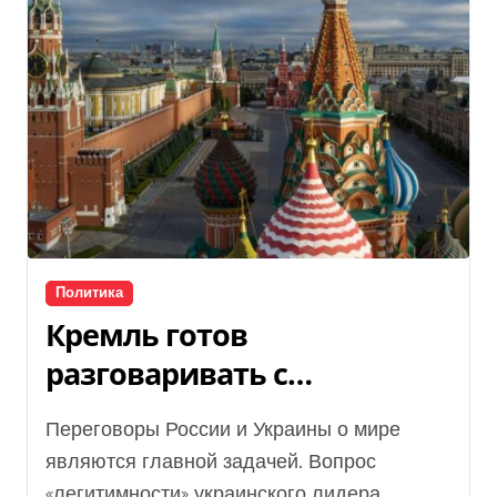
Политика
Кремль готов
разговаривать с
Зеленским, – Песков
Переговоры России и Украины о мире
являются главной задачей. Вопрос
«легитимности» украинского лидера