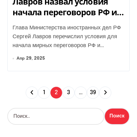
Лавров назвал условия
начала переговоров РФ и
Украины
Глава Министерства иностранных дел РФ
Сергей Лавров перечислил условия для
начала мирных переговоров РФ и...
Апр 29, 2025
П
1
2
3
…
39
а
Н
г
а
й
и
т