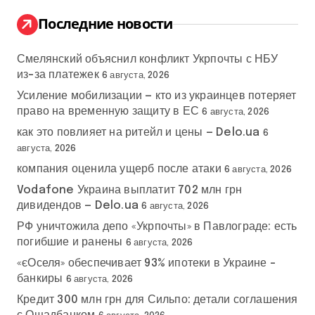
и
н
:
Последние новости
а
Смелянский объяснил конфликт Укрпочты с НБУ
ц
из-за платежек
6 августа, 2026
и
Усиление мобилизации — кто из украинцев потеряет
право на временную защиту в ЕС
6 августа, 2026
я
как это повлияет на ритейл и цены — Delo.ua
6
з
августа, 2026
компания оценила ущерб после атаки
6 августа, 2026
а
Vodafone Украина выплатит 702 млн грн
дивидендов — Delo.ua
п
6 августа, 2026
РФ уничтожила депо «Укрпочты» в Павлограде: есть
и
погибшие и ранены
6 августа, 2026
«єОселя» обеспечивает 93% ипотеки в Украине –
с
банкиры
6 августа, 2026
е
Кредит 300 млн грн для Сильпо: детали соглашения