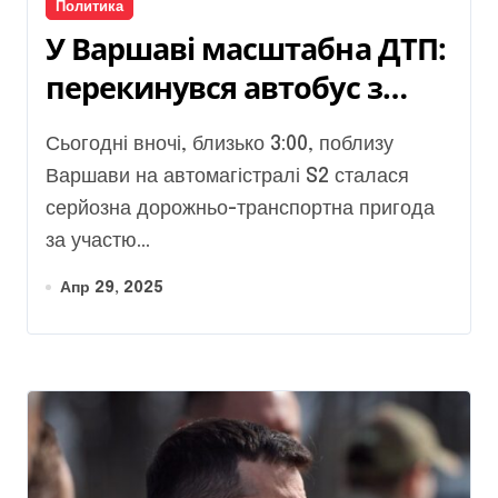
Политика
У Варшаві масштабна ДТП:
перекинувся автобус з
українцями (Фото)
Сьогодні вночі, близько 3:00, поблизу
Варшави на автомагістралі S2 сталася
серйозна дорожньо-транспортна пригода
за участю...
Апр 29, 2025