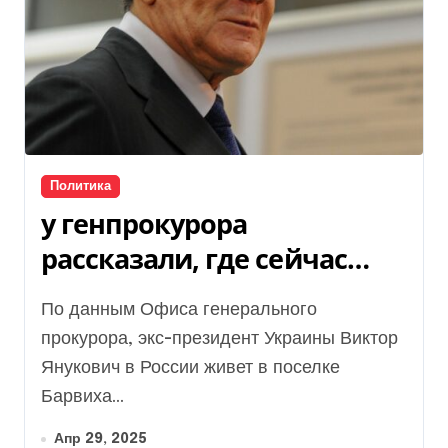
Политика
у генпрокурора
рассказали, где сейчас
живет Виктор Янукович
По данным Офиса генерального
прокурора, экс-президент Украины Виктор
Янукович в России живет в поселке
Барвиха...
Апр 29, 2025