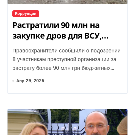
Коррупция
Растратили 90 млн на
закупке дров для ВСУ,
покупали квартиры и
Правоохранители сообщили о подозрении
раритетные авто –
8 участникам преступной организации за
разоблачена схема
растрату более 90 млн грн бюджетных...
Апр 29, 2025