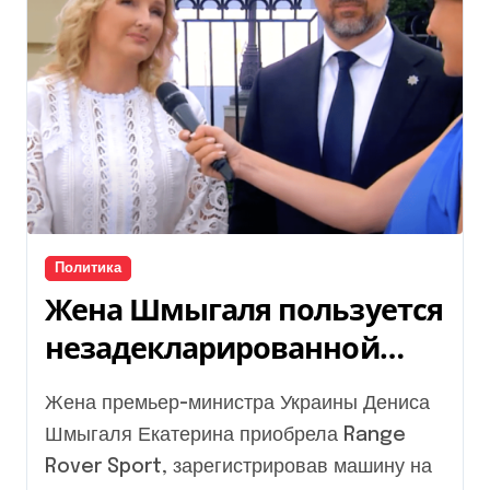
Политика
Жена Шмыгаля пользуется
незадекларированной
премиальной машиной, —
Жена премьер-министра Украины Дениса
расследование (видео)
Шмыгаля Екатерина приобрела Range
Rover Sport, зарегистрировав машину на