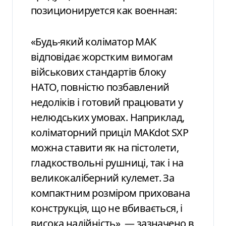
позиционируется как военная:
«Будь-який коліматор МАК
відповідає жорстким вимогам
військових стандартів блоку
НАТО, повністю позбавлений
недоліків і готовий працювати у
нелюдських умовах. Наприклад,
коліматорний приціл MAKdot SXP
можна ставити як на пістолети,
гладкоствольні рушниці, так і на
великокаліберний кулемет. За
компактним розміром прихована
конструкція, що не вбивається, і
висока надійність», — зазначено в