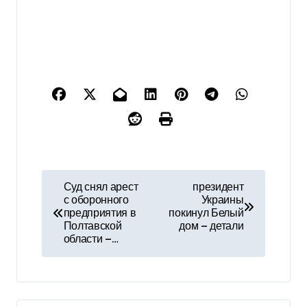
Н
Суд снял арест
президент
с оборонного
Украины
а
предприятия в
покинул Белый
Полтавской
дом — детали
в
области —…
и
г