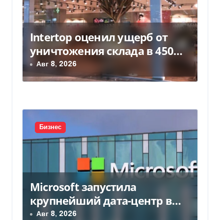
я
м
Intertop оценил ущерб от
уничтожения склада в 450
млн грн
Авг 8, 2026
Бизнес
Microsoft запустила
крупнейший дата-центр в
Индии за $20,5 миллиарда
Авг 8, 2026