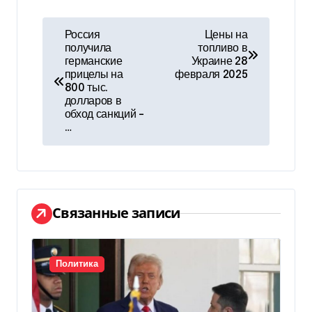
Н
Россия
Цены на
получила
топливо в
а
германские
Украине 28
прицелы на
февраля 2025
в
800 тыс.
долларов в
и
обход санкций –
…
г
а
ц
Связанные записи
и
я
Политика
п