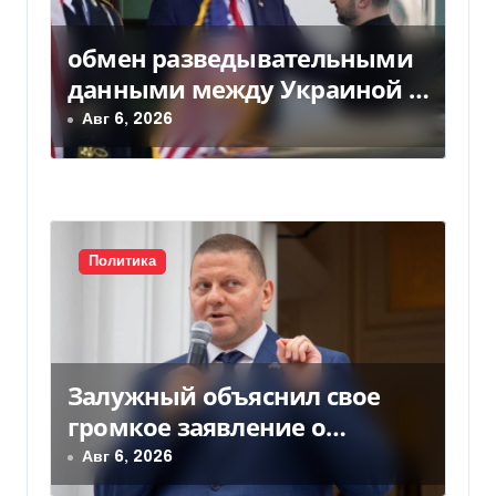
о
з
обмен разведывательными
данными между Украиной и
а
США значительно вырос, —
Авг 6, 2026
п
Politico
и
с
Политика
я
м
Залужный объяснил свое
громкое заявление о
вступлении Украины в НАТО
Авг 6, 2026