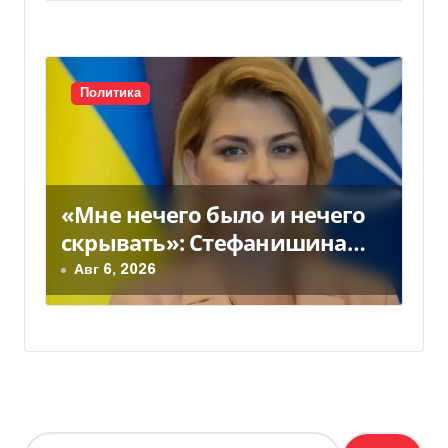
Политика
«Мне нечего было и нечего
скрывать»: Стефанишина
прокомментировала новое
Авг 6, 2026
подозрение
Н