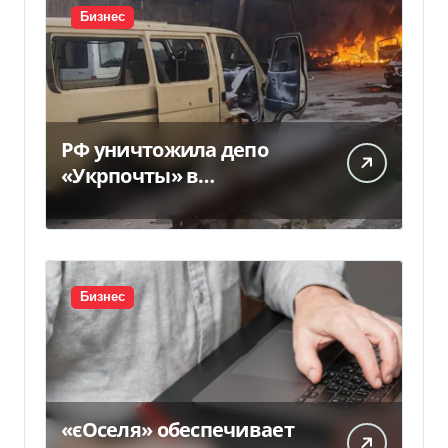
Бизнес
РФ уничтожила депо
«Укрпочты» в
Павлограде: есть
погибшие и ранены
Бизнес
«єОселя» обеспечивает