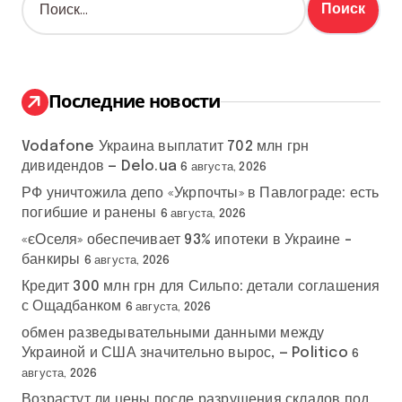
а
й
т
и
:
Последние новости
Vodafone Украина выплатит 702 млн грн
дивидендов — Delo.ua
6 августа, 2026
РФ уничтожила депо «Укрпочты» в Павлограде: есть
погибшие и ранены
6 августа, 2026
«єОселя» обеспечивает 93% ипотеки в Украине –
банкиры
6 августа, 2026
Кредит 300 млн грн для Сильпо: детали соглашения
с Ощадбанком
6 августа, 2026
обмен разведывательными данными между
Украиной и США значительно вырос, — Politico
6
августа, 2026
Возрастут ли цены после разрушения складов под