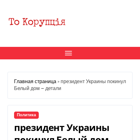
Перейти
к
содержанию
Главная страница
»
президент Украины покинул
Белый дом — детали
Политика
президент Украины
покинул Белый дом —