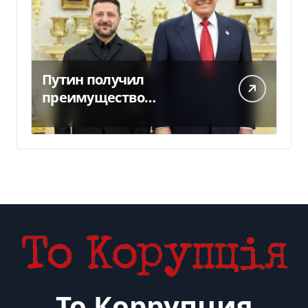
Путин получил
преимущество
благодаря действиям
США
То Коррупция