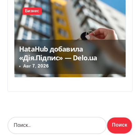
Бизнес
HataHub добавила
«Дія.Підпис» — Delo.ua
Авг 7, 2026
Н
а
й