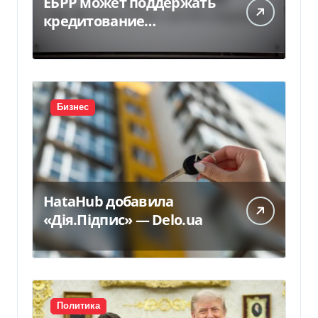
ЕБРР может поддержать
кредитование
украинского бизнеса на
300 млн евро — Delo.ua
Бизнес
HataHub добавила
«Дія.Підпис» — Delo.ua
Политика