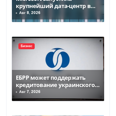
о
крупнейший дата-центр в
з
Индии за $20,5 миллиарда
Авг 8, 2026
а
п
и
Бизнес
с
я
м
ЕБРР может поддержать
кредитование украинского
бизнеса на 300 млн евро —
Авг 7, 2026
Delo.ua