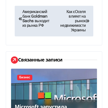
Н
Американский
Как єОселя
банк Goldman
влияет на
а
Sachs выходит
рынок
из рынка РФ
недвижимости
в
Украины
и
г
а
Связанные записи
ц
и
Бизнес
я
п
Microsoft запустила