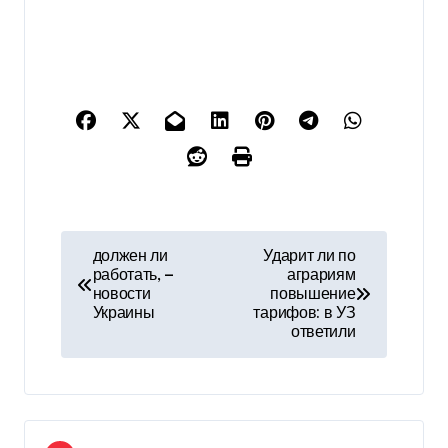
Н
должен ли
Ударит ли по
работать, —
аграриям
а
новости
повышение
Украины
тарифов: в УЗ
в
ответили
и
г