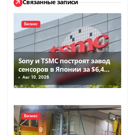
а
Связанные записи
ц
и
Бизнес
я
п
Sony и TSMC построят завод
о
сенсоров в Японии за $6,4
з
млрд
Авг 10, 2026
а
п
и
Бизнес
с