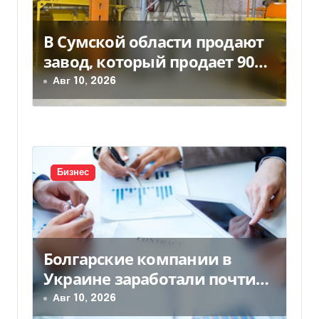
я
м
В Сумской области продают
завод, который продает 90%
товаров за границу
Авг 10, 2026
Бизнес
Болгарские компании в
Украине заработали почти
25 млрд грн в год: кто в
Авг 10, 2026
лидерах