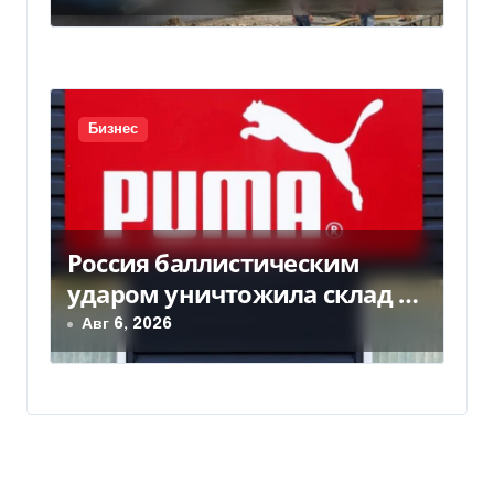
Бизнес
Россия баллистическим
ударом уничтожила склад с
товарами PUMA: детали
Авг 6, 2026