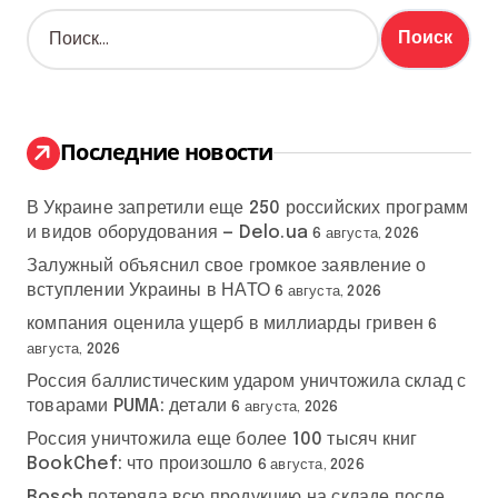
Н
а
й
т
и
:
Последние новости
В Украине запретили еще 250 российских программ
и видов оборудования — Delo.ua
6 августа, 2026
Залужный объяснил свое громкое заявление о
вступлении Украины в НАТО
6 августа, 2026
компания оценила ущерб в миллиарды гривен
6
августа, 2026
Россия баллистическим ударом уничтожила склад с
товарами PUMA: детали
6 августа, 2026
Россия уничтожила еще более 100 тысяч книг
BookChef: что произошло
6 августа, 2026
Bosch потеряла всю продукцию на складе после