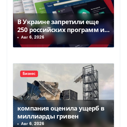
п
о
В Украине запретили еще
з
250 российских программ и
видов оборудования —
Авг 6, 2026
а
Delo.ua
п
и
с
Бизнес
я
м
компания оценила ущерб в
миллиарды гривен
Авг 6, 2026