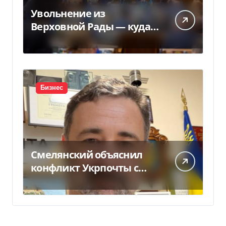
Увольнение из
Верховной Рады — куда
исчез 71 народный
депутат за семь лет
Бизнес
Смелянский объяснил
конфликт Укрпочты с
НБУ из-за платежек