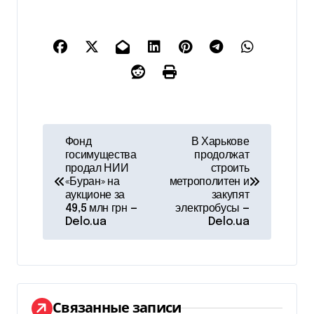
Н
Фонд
В Харькове
госимущества
продолжат
а
продал НИИ
строить
«Буран» на
метрополитен и
в
аукционе за
закупят
49,5 млн грн —
электробусы —
и
Delo.ua
Delo.ua
г
а
ц
Связанные записи