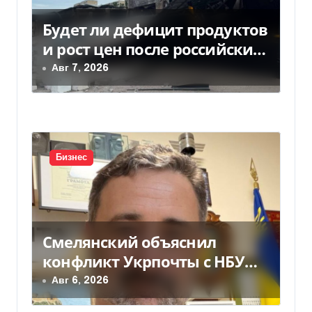
Будет ли дефицит продуктов
и рост цен после российских
ударов по складам
Авг 7, 2026
Бизнес
Смелянский объяснил
конфликт Укрпочты с НБУ
из-за платежек
Авг 6, 2026