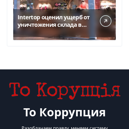
Intertop оценил ущерб от
уничтожения склада в
450 млн грн
То Коррупция
Разоблачаем правду, меняем систему