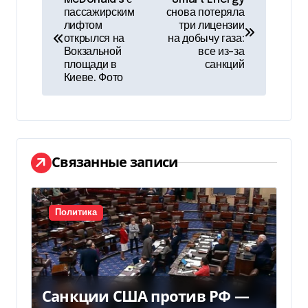
пассажирским
снова потеряла
а
лифтом
три лицензии
открылся на
на добычу газа:
в
Вокзальной
все из-за
площади в
санкций
и
Киеве. Фото
г
а
ц
Связанные записи
и
я
Политика
п
о
Санкции США против РФ —
з