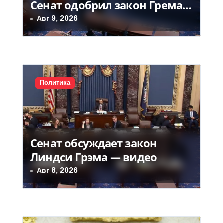
Сенат одобрил закон Грема
а
— Фокус
Авг 9, 2026
п
и
с
Политика
я
м
Сенат обсуждает закон
Линдси Грэма — видео
Авг 8, 2026