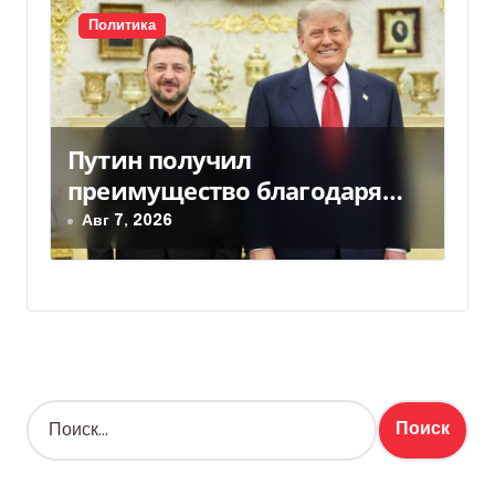
Политика
Путин получил
преимущество благодаря
действиям США
Авг 7, 2026
Н
а
й
т