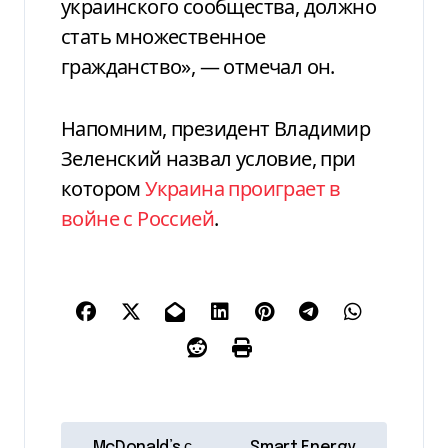
украинского сообщества, должно
стать множественное
гражданство», — отмечал он.
Напомним, президент Владимир
Зеленский назвал условие, при
котором
Украина проиграет в
войне с Россией
.
Н
McDonald’s с
Smart Energy