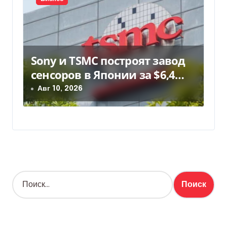
Sony и TSMC построят завод
сенсоров в Японии за $6,4
млрд
Авг 10, 2026
Н
а
й
т
и