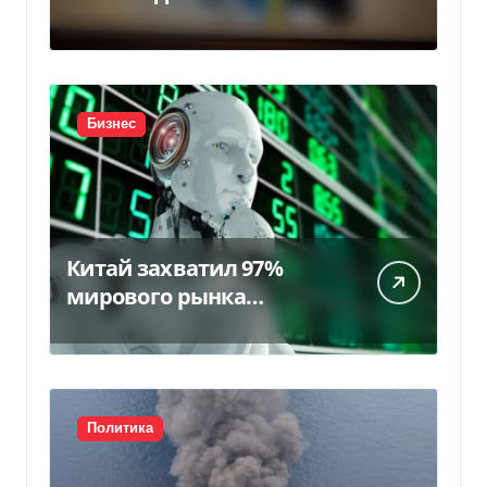
«Нафтогаза» — Delo.ua
Бизнес
Китай захватил 97%
мирового рынка
гуманоидных роботов
Политика