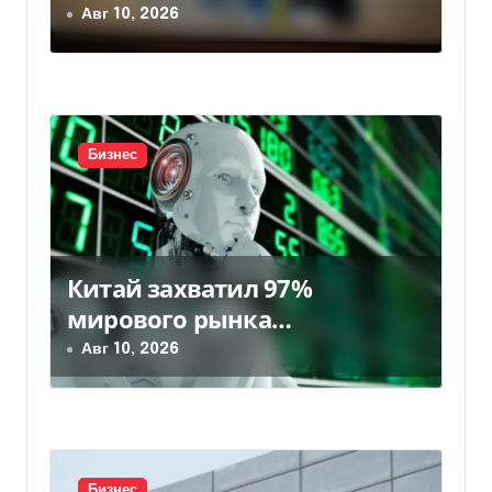
«Нафтогаза» — Delo.ua
Авг 10, 2026
а
п
и
с
Бизнес
я
м
Китай захватил 97%
мирового рынка
гуманоидных роботов
Авг 10, 2026
Бизнес