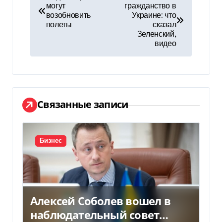
могут
гражданство в
а
возобновить
Украине: что
полеты
сказал
в
Зеленский,
видео
и
г
а
Связанные записи
ц
и
Бизнес
я
п
о
Алексей Соболев вошел в
з
наблюдательный совет